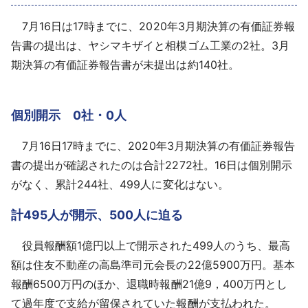
採用情報
7月16日は17時までに、2020年3月期決算の有価証券報
告書の提出は、ヤシマキザイと相模ゴム工業の2社。3月
よくあるご質問
期決算の有価証券報告書が未提出は約140社。
English
個別開示 0社・0人
7月16日17時までに、2020年3月期決算の有価証券報告
書の提出が確認されたのは合計2272社。16日は個別開示
がなく、累計244社、499人に変化はない。
計495人が開示、500人に迫る
役員報酬額1億円以上で開示された499人のうち、最高
額は住友不動産の高島準司元会長の22億5900万円。基本
報酬6500万円のほか、退職時報酬21億9，400万円とし
て過年度で支給が留保されていた報酬が支払われた。