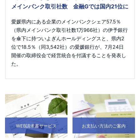
メインバンク取引社数 金融Gでは国内21位に
愛媛県内にある企業のメインバンクシェア57.5％
（県内メインバンク取引社数1万966社）の伊予銀行
を傘下に持ついよぎんホールディングスと、県内2
位で18.5％（同3,542社）の愛媛銀行が、7月24日
開催の取締役会で経営統合を付議することを発表し
た。
WEB請求書サービス
お支払い方法のご案内