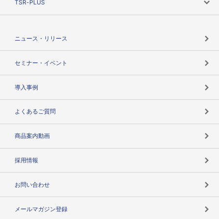
TSR-PLUS
TSRのCSR
役割で探す
TSR-PLUSトップ
支社店一覧
ニュース・リリース
失敗しない与信管理とは
決算情報
セミナー・イベント
海外取引のノウハウ
パートナー体制
導入事例
企業データの有効活用
マルチステークホルダー
よくあるご質問
コンプライアンスチェック
商品案内動画
用語辞典
採用情報
お問い合わせ
メールマガジン登録