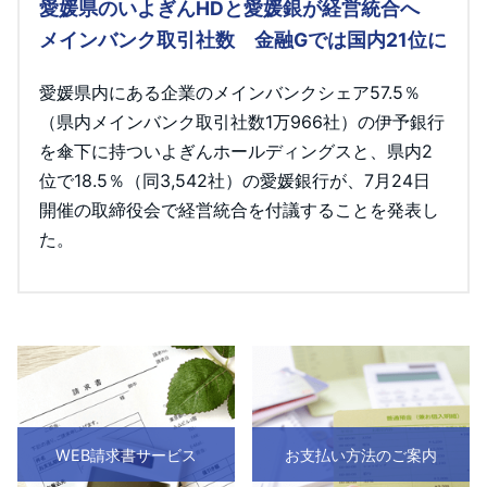
愛媛県のいよぎんHDと愛媛銀が経営統合へ
メインバンク取引社数 金融Gでは国内21位に
愛媛県内にある企業のメインバンクシェア57.5％
（県内メインバンク取引社数1万966社）の伊予銀行
を傘下に持ついよぎんホールディングスと、県内2
位で18.5％（同3,542社）の愛媛銀行が、7月24日
開催の取締役会で経営統合を付議することを発表し
た。
WEB請求書サービス
お支払い方法のご案内