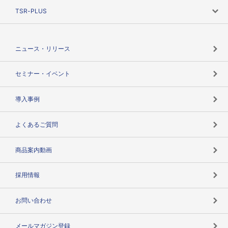
ニーズで探す
TSR-PLUS
TSRのCSR
役割で探す
TSR-PLUSトップ
支社店一覧
ニュース・リリース
失敗しない与信管理とは
決算情報
セミナー・イベント
海外取引のノウハウ
パートナー体制
導入事例
企業データの有効活用
マルチステークホルダー
よくあるご質問
コンプライアンスチェック
商品案内動画
用語辞典
採用情報
お問い合わせ
メールマガジン登録