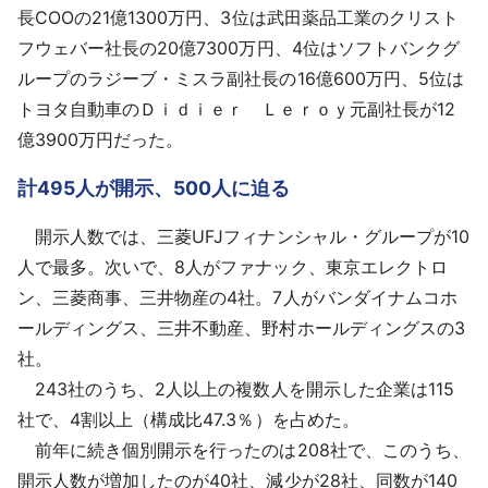
長COOの21億1300万円、3位は武田薬品工業のクリスト
フウェバー社長の20億7300万円、4位はソフトバンクグ
ループのラジーブ・ミスラ副社長の16億600万円、5位は
トヨタ自動車のＤｉｄｉｅｒ Ｌｅｒｏｙ元副社長が12
億3900万円だった。
計495人が開示、500人に迫る
開示人数では、三菱UFJフィナンシャル・グループが10
人で最多。次いで、8人がファナック、東京エレクトロ
ン、三菱商事、三井物産の4社。7人がバンダイナムコホ
ールディングス、三井不動産、野村ホールディングスの3
社。
243社のうち、2人以上の複数人を開示した企業は115
社で、4割以上（構成比47.3％）を占めた。
前年に続き個別開示を行ったのは208社で、このうち、
開示人数が増加したのが40社、減少が28社、同数が140