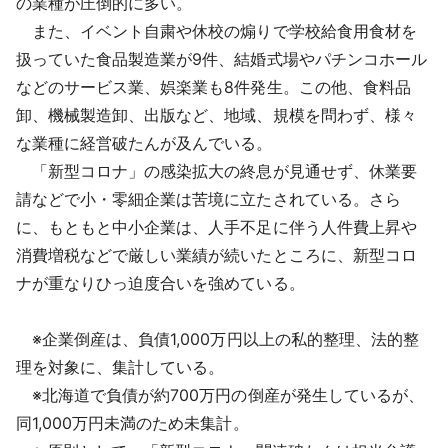
の業種が圧倒的に多い。
また、イベント自粛や休校の煽りで学校給食用食材を
扱っていた食品製造業が9件、結婚式場やパチンコホール
などのサービス業、娯楽業も8件発生。この他、食料品
卸、機械製造卸、出版など、地域、規模を問わず、様々
な業種に経営破たんが及んでいる。
「新型コロナ」の感染拡大の終息が見通せず、休業要
請などで小・零細企業は苦境に立たされている。さら
に、もともと中小企業は、人手不足に伴う人件費上昇や
消費増税などで厳しい業績が続いたところに、新型コロ
ナが重なりひっ迫度合いを強めている。
※企業倒産は、負債1,000万円以上の私的整理、法的整
理を対象に、集計している。
※北海道で負債が約700万円の倒産が発生しているが、
同1,000万円未満のため未集計。