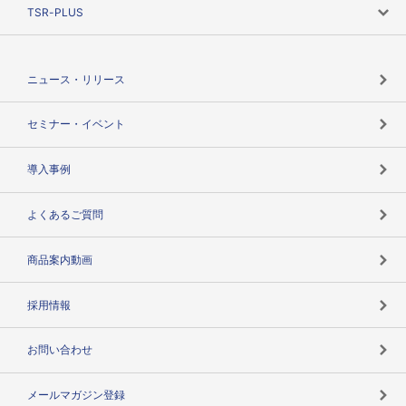
ニーズで探す
TSR-PLUS
TSRのCSR
役割で探す
TSR-PLUSトップ
支社店一覧
ニュース・リリース
失敗しない与信管理とは
決算情報
セミナー・イベント
海外取引のノウハウ
パートナー体制
導入事例
企業データの有効活用
マルチステークホルダー
よくあるご質問
コンプライアンスチェック
商品案内動画
用語辞典
採用情報
お問い合わせ
メールマガジン登録