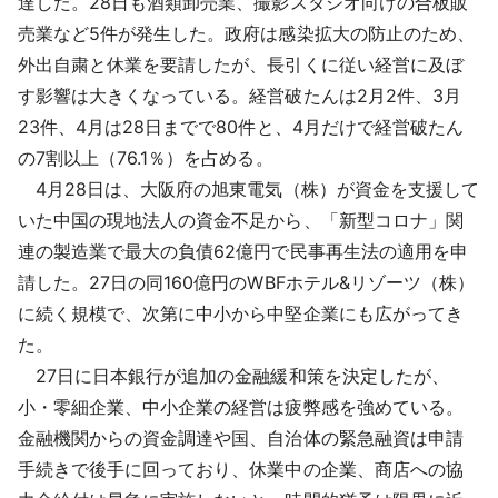
達した。28日も酒類卸売業、撮影スタジオ向けの合板販
売業など5件が発生した。政府は感染拡大の防止のため、
外出自粛と休業を要請したが、長引くに従い経営に及ぼ
す影響は大きくなっている。経営破たんは2月2件、3月
23件、4月は28日までで80件と、4月だけで経営破たん
の7割以上（76.1％）を占める。
4月28日は、大阪府の旭東電気（株）が資金を支援して
いた中国の現地法人の資金不足から、「新型コロナ」関
連の製造業で最大の負債62億円で民事再生法の適用を申
請した。27日の同160億円のWBFホテル&リゾーツ（株）
に続く規模で、次第に中小から中堅企業にも広がってき
た。
27日に日本銀行が追加の金融緩和策を決定したが、
小・零細企業、中小企業の経営は疲弊感を強めている。
金融機関からの資金調達や国、自治体の緊急融資は申請
手続きで後手に回っており、休業中の企業、商店への協