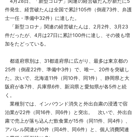
4月28日、「新型コロナ」関連の経営破たんが新たに5
採用情報
件発生、経営破たんは全国で累計105件（倒産73件、弁護
士一任・準備中32件）に達した。
よくあるご質問
「新型コロナ」関連の経営破たんは、2月2件、3月23
件だったが、4月は27日に累計100件に達し、その後も増
English
加をたどっている。
都道府県別は、31都道府県に広がり、最多は東京都の
25件（倒産22件、準備中3件）で、唯一、20件を突破し
た。次いで、北海道11件（同10件、同1件）、静岡県と大
阪府が各7件、兵庫県6件、新潟県と愛知県が各5件と続
く。
業種別では、インバウンド消失と外出自粛の浸透で宿
泊業が22件（同16件、同6件）と突出。 次いで、外出自
粛で売上が落ち込んだ飲食業が15件（同11件、同4件）、
アパレル関連が10件（同4件、同6件）と、個人消費関連