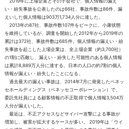
2019年に上場企業とその子会社で、個人情報の漏え
採用情報
い・紛失事故を公表したのは66社、事故件数は86件、漏
えいした個人情報は903万1,734人分に達した。
よくあるご質問
2013年の87社、事故件数107件をピークに、小康状態
を維持しているが、調査を開始した2012年から2019年の
English
累計は372社、事故件数は685件。個人情報の漏えい・紛
失事故を起こした上場企業は、全上場企業（約3,700社）
の1割に匹敵し、漏えい・紛失した可能性のある個人情報
は累計8,889万人分に達する。日本の人口の約7割の個人
情報が漏えい・紛失したことになる。
過去最大の漏えい事故は、2014年7月に発覚したベネッ
セホールディングス（ベネッセコーポレーション）で、
委託先社員による顧客情報の不正取得で個人情報3,504万
人分が漏えいした。
最近は、不正アクセスなどサイバー攻撃による事故が
増加し、被害が拡大するケースが多い。 2019年は「ウイ