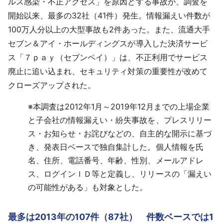
ルス感染・不正アクセス」を原因とする事故が、調査を
開始以来、最多の32社（41件）発生。情報漏えい件数が
100万人分以上の大型事故も2件あった。また、流通大手
セブン＆アイ・ホールディングスが導入した決済サービ
ス「７ｐａｙ（セブンペイ）」は、不正利用でサービス
廃止に追い込まれ、セキュリティ対策の重要性が改めて
クローズアップされた。
※
本調査は2012年1月～2019年12月までの上場企業
と子会社の情報漏えい・紛失事故を、プレスリリー
ス・お知らせ・お詫びなどの、自主的な開示に基づ
き、発表日ベースで独自集計した。個人情報を氏
名、住所、電話番号、年齢、性別、メールアドレ
ス、ログインＩＤ等と定義し、リリースの「漏えい
の可能性がある」も対象とした。
最多は2013年の107件（87社） 件数ベースでは1