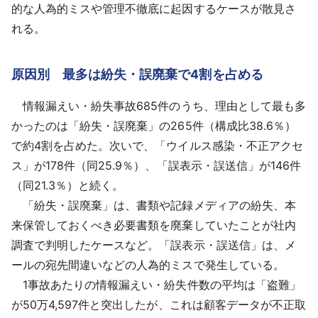
的な人為的ミスや管理不徹底に起因するケースが散見さ
れる。
原因別 最多は紛失・誤廃棄で4割を占める
情報漏えい・紛失事故685件のうち、理由として最も多
かったのは「紛失・誤廃棄」の265件（構成比38.6％）
で約4割を占めた。次いで、「ウイルス感染・不正アクセ
ス」が178件（同25.9％）、「誤表示・誤送信」が146件
（同21.3％）と続く。
「紛失・誤廃棄」は、書類や記録メディアの紛失、本
来保管しておくべき必要書類を廃棄していたことが社内
調査で判明したケースなど。「誤表示・誤送信」は、メ
ールの宛先間違いなどの人為的ミスで発生している。
1事故あたりの情報漏えい・紛失件数の平均は「盗難」
が50万4,597件と突出したが、これは顧客データが不正取