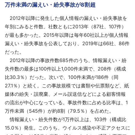
万件未満の漏えい・紛失事故が8割超
2012年以降に発生した個人情報の漏えい・紛失事故を
年別にみると件数、社数ともに2013年（87社、107件）
が最も多かった。2015年以降は毎年60社以上が個人情報
漏えい・紛失事故を公表しており、2019年は66社、86件
だった。
2012年以降の事故件数685件のうち、情報漏えい・紛
失件数の最多は100件以上1,000件未満で、208件（構成
比30.3％）だった。次いで、100件未満が186件（同
27.1％）と続く。この事故規模では書類や伝票類など、紙
媒体の紛失・誤廃棄、メール誤送信などによる顧客情報
の流出が中心になっている。事故件数に占める比率は、1
万件未満（545件）が約8割（79.5％）を占めた。
情報漏えい・紛失件数が1万件以上は、103件（構成比
15.0％）発生。このうち、ウイルス感染や不正アクセスに