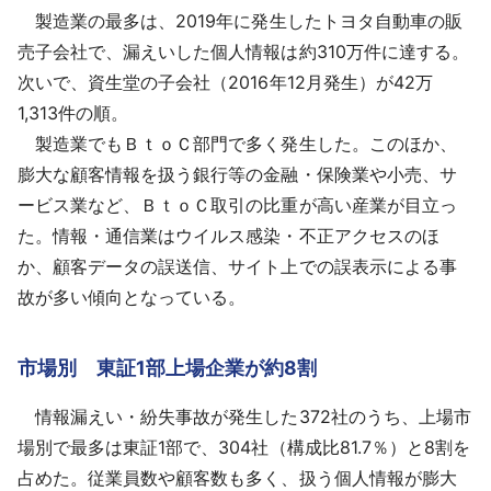
製造業の最多は、2019年に発生したトヨタ自動車の販
売子会社で、漏えいした個人情報は約310万件に達する。
次いで、資生堂の子会社（2016年12月発生）が42万
1,313件の順。
製造業でもＢｔｏＣ部門で多く発生した。このほか、
膨大な顧客情報を扱う銀行等の金融・保険業や小売、サ
ービス業など、ＢｔｏＣ取引の比重が高い産業が目立っ
た。情報・通信業はウイルス感染・不正アクセスのほ
か、顧客データの誤送信、サイト上での誤表示による事
故が多い傾向となっている。
市場別 東証1部上場企業が約8割
情報漏えい・紛失事故が発生した372社のうち、上場市
場別で最多は東証1部で、304社（構成比81.7％）と8割を
占めた。従業員数や顧客数も多く、扱う個人情報が膨大