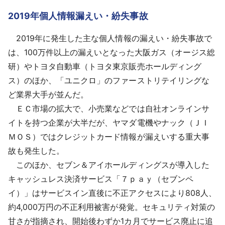
2019年個人情報漏えい・紛失事故
2019年に発生した主な個人情報の漏えい・紛失事故で
は、100万件以上の漏えいとなった大阪ガス（オージス総
研）やトヨタ自動車（トヨタ東京販売ホールディング
ス）のほか、「ユニクロ」のファーストリテイリングな
ど業界大手が並んだ。
ＥＣ市場の拡大で、小売業などでは自社オンラインサ
イトを持つ企業が大半だが、ヤマダ電機やナック（ＪＩ
ＭＯＳ）ではクレジットカード情報が漏えいする重大事
故も発生した。
このほか、セブン＆アイホールディングスが導入した
キャッシュレス決済サービス「７ｐａｙ（セブンペ
イ）」はサービスイン直後に不正アクセスにより808人、
約4,000万円の不正利用被害が発覚。セキュリティ対策の
甘さが指摘され、開始後わずか1カ月でサービス廃止に追