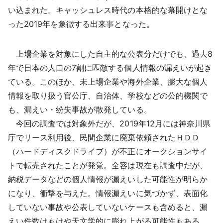
い込まれた。キャッシュレス時代の本格的な幕開けとな
った2019年を象徴する出来事となった。
上場企業を対象にした自主的な公表分だけでも、過去8
年で日本の人口の7割に匹敵する個人情報の漏えいが起き
ている。このほか、未上場企業や海外企業、膨大な個人
情報を取り扱う官公庁、自治体、学校などの公的機関で
も、漏えい・紛失事故が散発している。
今回の調査では対象外だが、2019年12月には神奈川県
庁でリース利用後、民間企業に廃棄依頼されたＨＤＤ
（ハードディスクドライブ）が不正にオークションサイ
トで転売されたことが発覚。全容は現在も調査中だが、
納税データなどの個人情報が漏えいした可能性が明らか
になり、衝撃を与えた。情報漏えいに気づかず、表面化
していない事故や公表していないケースも含めると、漏
えい件数はもはや天文学的に膨れ上がる可能性もある。