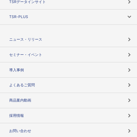
TSRデータインサイト
創業のあゆみ
ニーズで探す
TSR-PLUS
TSRのCSR
役割で探す
TSR-PLUSトップ
支社店一覧
ニュース・リリース
失敗しない与信管理とは
決算情報
セミナー・イベント
海外取引のノウハウ
パートナー体制
導入事例
企業データの有効活用
マルチステークホルダー
よくあるご質問
コンプライアンスチェック
商品案内動画
用語辞典
採用情報
お問い合わせ