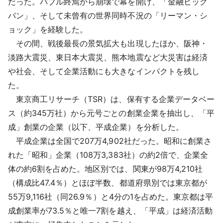
だった。バブル終焉から崩壊で幕を開け、「金融ビッグ
採用情報
バン」、そして未曾有の世界同時不況の「リーマン・シ
ョック」を経験した。
よくあるご質問
その間、戦後最長の景気拡大も出現したほか、阪神・
淡路大震災、東日本大震災、熊本地震など大災害は経済
English
や社会、そして企業活動にも大きなインパクトを残し
た。
東京商工リサーチ（TSR）は、保有する企業データベー
ス（約345万社）から元号ごとの創業企業を抽出し、「平
成」創業の企業（以下、平成企業）を分析した。
平成企業は全国で207万4,902社だった。昭和に創業さ
れた「昭和」企業（108万3,383社）の約2倍で、企業全
体の約6割を占めた。地区別では、関東が98万4,210社
（構成比47.4％）とほぼ半数、都道府県別では東京都が
55万9,116社（同26.9％）と4分の1を占めた。東京都は平
成創業率が73.5％と唯一7割を越え、「平成」は経済活動