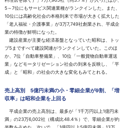
料理店を除く）」7万7,965社（同3.7％）が入ったほか、
5～7位にもサービス関連業種がランクインした。また、
10位には高齢化社会の本格到来で市場が大きく拡大した
「老人福祉・介護事業」が3万7,749社創業され、平成企
業の特徴が鮮明になった。
建設産業が主要な経済基盤となっていた昭和は、トッ
プ5まですべて建設関連がランクインしていた。このほ
か、7位「自動車整備業」、10位「一般貨物自動車運送
業」などモータリゼーション社会の到来を反映し、「平
成」と「昭和」の社会の大きな変化もみてとれる。
売上高別 5億円未満の小・零細企業が9割、「増
収率」は昭和企業を上回る
平成企業の売上高別は、最多が「1千万円以上1億円未
満」の23万6,002社（構成比48.4％）で、零細企業が約
半数を占めた。次いで、「1億円以上5億円未満」13万