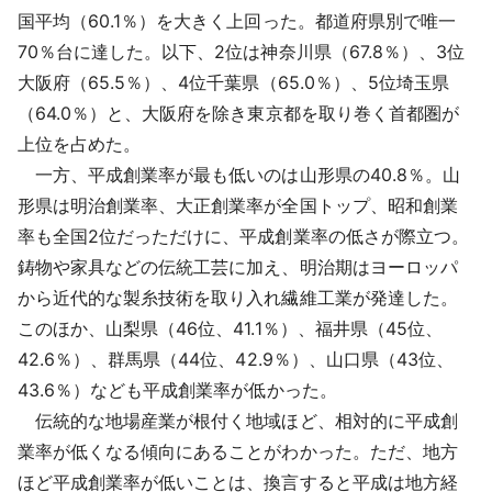
国平均（60.1％）を大きく上回った。都道府県別で唯一
70％台に達した。以下、2位は神奈川県（67.8％）、3位
大阪府（65.5％）、4位千葉県（65.0％）、5位埼玉県
（64.0％）と、大阪府を除き東京都を取り巻く首都圏が
上位を占めた。
一方、平成創業率が最も低いのは山形県の40.8％。山
形県は明治創業率、大正創業率が全国トップ、昭和創業
率も全国2位だっただけに、平成創業率の低さが際立つ。
鋳物や家具などの伝統工芸に加え、明治期はヨーロッパ
から近代的な製糸技術を取り入れ繊維工業が発達した。
このほか、山梨県（46位、41.1％）、福井県（45位、
42.6％）、群馬県（44位、42.9％）、山口県（43位、
43.6％）なども平成創業率が低かった。
伝統的な地場産業が根付く地域ほど、相対的に平成創
業率が低くなる傾向にあることがわかった。ただ、地方
ほど平成創業率が低いことは、換言すると平成は地方経