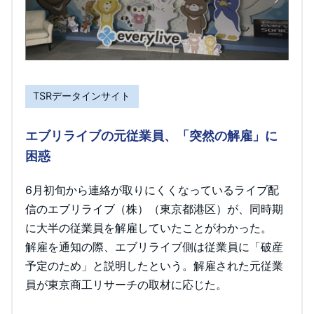
TSRデータインサイト
エブリライブの元従業員、「突然の解雇」に
困惑
6月初旬から連絡が取りにくくなっているライブ配
信のエブリライブ（株）（東京都港区）が、同時期
に大半の従業員を解雇していたことがわかった。
解雇を通知の際、エブリライブ側は従業員に「破産
予定のため」と説明したという。解雇された元従業
員が東京商工リサーチの取材に応じた。