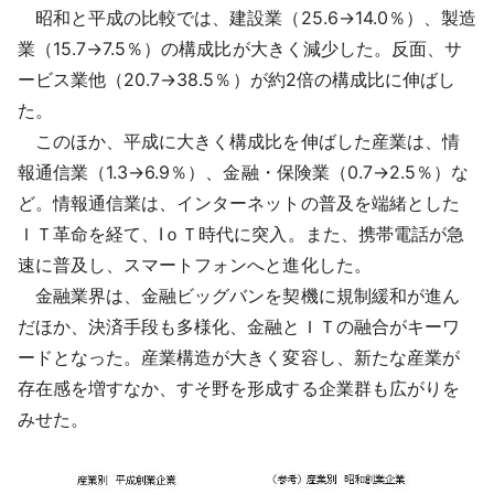
昭和と平成の比較では、建設業（25.6→14.0％）、製造
業（15.7→7.5％）の構成比が大きく減少した。反面、サ
ービス業他（20.7→38.5％）が約2倍の構成比に伸ばし
た。
このほか、平成に大きく構成比を伸ばした産業は、情
報通信業（1.3→6.9％）、金融・保険業（0.7→2.5％）な
ど。情報通信業は、インターネットの普及を端緒とした
ＩＴ革命を経て、IｏＴ時代に突入。また、携帯電話が急
速に普及し、スマートフォンへと進化した。
金融業界は、金融ビッグバンを契機に規制緩和が進ん
だほか、決済手段も多様化、金融とＩＴの融合がキーワ
ードとなった。産業構造が大きく変容し、新たな産業が
存在感を増すなか、すそ野を形成する企業群も広がりを
みせた。