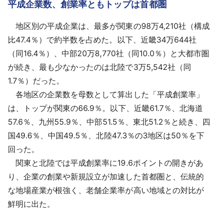
平成企業数、創業率ともトップは首都圏
地区別の平成企業は、最多が関東の98万4,210社（構成
比47.4％）で約半数を占めた。以下、近畿34万644社
（同16.4％）、中部20万8,770社（同10.0％）と大都市圏
が続き、最も少なかったのは北陸で3万5,542社（同
1.7％）だった。
各地区の企業数を母数として算出した「平成創業率」
は、トップが関東の66.9％。以下、近畿61.7％、北海道
57.6％、九州55.9％、中部51.5％、東北51.2％と続き、四
国49.6％、中国49.5％、北陸47.3％の3地区は50％を下
回った。
関東と北陸では平成創業率に19.6ポイントの開きがあ
り、企業の創業や新規設立が加速した首都圏と、伝統的
な地場産業が根強く、老舗企業率が高い地域との対比が
鮮明に出た。