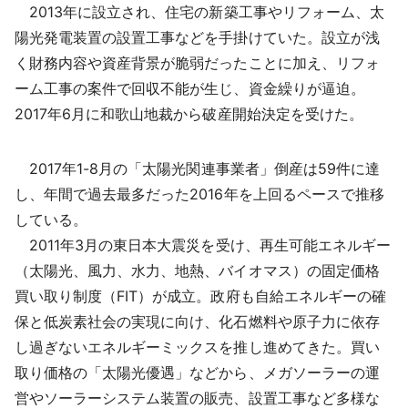
2013年に設立され、住宅の新築工事やリフォーム、太
陽光発電装置の設置工事などを手掛けていた。設立が浅
く財務内容や資産背景が脆弱だったことに加え、リフォ
ーム工事の案件で回収不能が生じ、資金繰りが逼迫。
2017年6月に和歌山地裁から破産開始決定を受けた。
2017年1-8月の「太陽光関連事業者」倒産は59件に達
し、年間で過去最多だった2016年を上回るペースで推移
している。
2011年3月の東日本大震災を受け、再生可能エネルギー
（太陽光、風力、水力、地熱、バイオマス）の固定価格
買い取り制度（FIT）が成立。政府も自給エネルギーの確
保と低炭素社会の実現に向け、化石燃料や原子力に依存
し過ぎないエネルギーミックスを推し進めてきた。買い
取り価格の「太陽光優遇」などから、メガソーラーの運
営やソーラーシステム装置の販売、設置工事など多様な