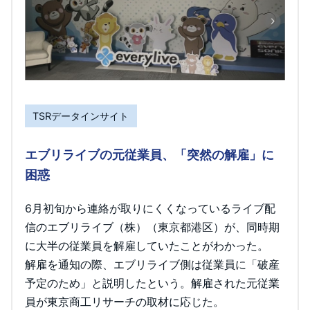
TSRデータインサイト
エブリライブの元従業員、「突然の解雇」に
困惑
6月初旬から連絡が取りにくくなっているライブ配
信のエブリライブ（株）（東京都港区）が、同時期
に大半の従業員を解雇していたことがわかった。
解雇を通知の際、エブリライブ側は従業員に「破産
予定のため」と説明したという。解雇された元従業
員が東京商工リサーチの取材に応じた。