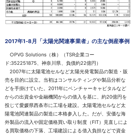
2017年1-8月「太陽光関連事業者」の主な倒産事例
○PVG Solutions（株）（TSR企業コー
ド:352251875、神奈川県、負債約22億円）
2007年に太陽電池セルなど太陽光発電製品の製造・販
売を目的に設立。当初はコンサルティングや製品分析な
どを手掛けていた。2011年にベンチャーキャピタルなど
からの出資金や金融機関からの借入を基に、約20億円を
投じて愛媛県西条市に工場を建設。太陽電池セルなど太
陽電池関連製品の製造に本格参入した。だが、安価な海
外製品の流入や固定価格買い取り制度（FIT）見直しによ
る買取価格の下落、工場建設による借入負担などで資金