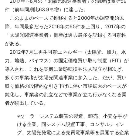
2017年1-8月の「太陽光関連事業者」の倒産は累計59
採用情報
件（前年同期比63.9％増）に達した。
このままのペースで推移すると2000年の調査開始以
よくあるご質問
降、年間最多だった2016年の65件を上回り、2017年の
「太陽光関連事業者」倒産は過去最多を記録する可能性
English
がある。
2012年7月に再生可能エネルギー（太陽光、風力、水
力、地熱、バイマス）の固定価格買い取り制度（FIT）が
導入され、これを契機に業態転換や法人設立が相次ぎ、
多くの事業者が太陽光関連事業に参入した。だが、買い
取り価格の段階的な引き下げに伴い市場拡大のペースが
鈍化し、事業者の乱立などで事業が立ち行かなくなる業
者が続出している。
※
ソーラーシステム装置の製造、卸売、小売を手が
ける企業、同システム設置工事、コンサルティン
グ、太陽光発電による売買電事業等を展開する企業