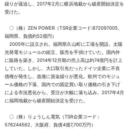
繰りが逼迫し、2017年2月に横浜地裁から破産開始決定を
受けた。
〇（株）ZEN POWER（TSR企業コード:872097005、
福岡県、負債約52億円）
2005年に設立され、福岡県久山町に工場を開設。太陽
光発電モジュールの組立、販売を手掛けていた。国内外
に販路を築き、2014年12月期の売上高は約74億円を計上
していた。しかし、大口取引先だったドイツ企業に不良
債権が発生し、急激に資金繰りが悪化。欧州でのモジュ
ール価格の下落、国内での固定買い取り価格の引き下げ
による市況悪化から、受注が大幅に落ち込み、2017年4月
に福岡地裁から破産開始決定を受けた。
〇（株）りょうしん電気（TSR企業コード：
576244562、大阪府、負債4億7,700万円）