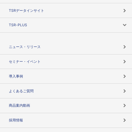
目的で探す
TSRデータインサイト
創業のあゆみ
ニーズで探す
TSR-PLUS
TSRのCSR
役割で探す
TSR-PLUSトップ
支社店一覧
ニュース・リリース
失敗しない与信管理とは
決算情報
セミナー・イベント
海外取引のノウハウ
パートナー体制
導入事例
企業データの有効活用
マルチステークホルダー
よくあるご質問
コンプライアンスチェック
商品案内動画
用語辞典
採用情報