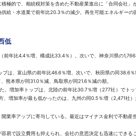
に積極的で、相続税対策を含めた不動産業進出に「合同会社」
供給・水道業で前年比20.3％の減少。再生可能エネルギーの
西低
年比4.4％増、構成比33.4％）。次いで、神奈川県の1,766社（
は、富山県の前年比46.6％増。次いで、秋田県の同38.6％
、熊本県が同31.0％減、鳥取県が同21.6％減の順。
増加率トップは、北陸の前年比30.7％増（277社）でトップ
。一方、増加率が最も低かったのは、九州の同0.5％増（2,471社
開業率アップに寄与している。最近はマイナス金利で不動産
容易で設立費用も抑えられ、会社の意思決定も迅速にできる