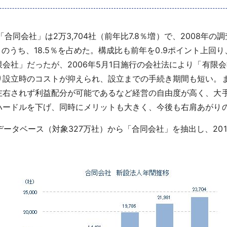
「合同会社」は2万3,704社（前年比7.8％増）で、2008年の
％増）のうち、18.5％を占めた。構成比も前年を0.9ポイント上
社」だったが、2006年5月1日施行の会社法により「有限
り設立時のコストが抑えられ、設立までの手続き期間も短い。
左右されず利益配分が可能であるなど経営の自由度が高く、大
ードルを下げ、同時にメリットも大きく、今後も右肩あがり
ータベース（対象327万社）から「合同会社」を抽出し、20