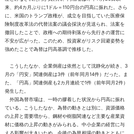
採用情報
来、約4カ月ぶりに1ドル＝110円台の円高に振れた。さら
に、米国のトランプ政権が、成立を目指していた医療保
よくあるご質問
険制度改革法の代替法案の議会採決が見送られ、法案を
撤回したことで、政権への期待剥落から先行きの運営に
English
不安が広がった。このため、投資家がリスク回避姿勢を
強めたことで為替は円高基調で推移した。
こうしたなか、企業倒産は依然として沈静化が続き、3
月の「円安」関連倒産は3件（前年同月14件）だった。ま
た、「円高」関連倒産も2カ月連続で1件（前年同月2件）
発生した。
外国為替市場は、一時の膠着した状況から円高に振れ
ている。こうしたなか、為替の動きとは別に、資源価格
の上昇と需要増から、鋼材や樹脂関連など主要な産業資
材に価格の上昇の動きがみられる。中小企業の経営に与
える影響が大きいため、今後の為替相場の動きとともに