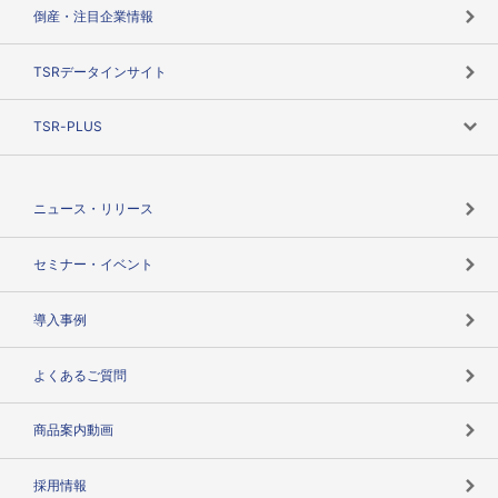
カテゴリで探す
倒産・注目企業情報
TSRのビジョン
目的で探す
TSRデータインサイト
創業のあゆみ
ニーズで探す
TSR-PLUS
TSRのCSR
役割で探す
TSR-PLUSトップ
支社店一覧
ニュース・リリース
失敗しない与信管理とは
決算情報
セミナー・イベント
海外取引のノウハウ
パートナー体制
導入事例
企業データの有効活用
マルチステークホルダー
よくあるご質問
コンプライアンスチェック
商品案内動画
用語辞典
採用情報