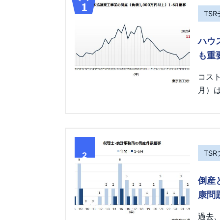
TS
ハウ
も重
コス
月）は
TS
2
倒産
康問
過去