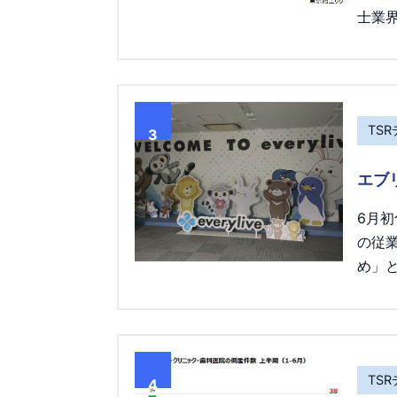
士業界
TS
3
エブ
6月
の従
め」
TS
4