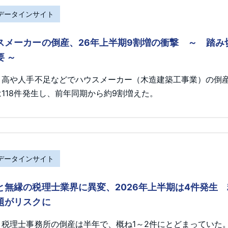
Rデータインサイト
スメーカーの倒産、26年上半期9割増の衝撃 ～ 踏
要 ～
ト高や人手不足などでハウスメーカー（木造建築工事業）の倒産が
118件発生し、前年同期から約9割増えた。
Rデータインサイト
と無縁の税理士業界に異変、2026年上半期は4件発生
題がリスクに
、税理士事務所の倒産は半年で、概ね1～2件にとどまっていた