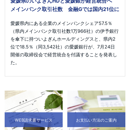
愛媛県のいよぎんHDと愛媛銀が経営統合へ
メインバンク取引社数 金融Gでは国内21位に
愛媛県内にある企業のメインバンクシェア57.5％
（県内メインバンク取引社数1万966社）の伊予銀行
を傘下に持ついよぎんホールディングスと、県内2
位で18.5％（同3,542社）の愛媛銀行が、7月24日
開催の取締役会で経営統合を付議することを発表し
た。
WEB請求書サービス
お支払い方法のご案内