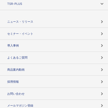
ニーズで探す
TSR-PLUS
TSRのCSR
役割で探す
TSR-PLUSトップ
支社店一覧
ニュース・リリース
失敗しない与信管理とは
決算情報
セミナー・イベント
海外取引のノウハウ
パートナー体制
導入事例
企業データの有効活用
マルチステークホルダー
よくあるご質問
コンプライアンスチェック
商品案内動画
用語辞典
採用情報
お問い合わせ
メールマガジン登録