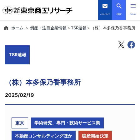
contact
検索
menu
ホーム
倒産・注目企業情報
TSR速報
（株）本多保乃香事務所
倒産・注目企業情報
TSRデータインサイト
TSR速報
TSR-PLUS
（株）本多保乃香事務所
優良企業サイト
2025/02/19
会社案内
商品・サービス
学術研究、専門・技術サービス業
東京
導入事例
不動産コンサルティングほか
破産開始決定