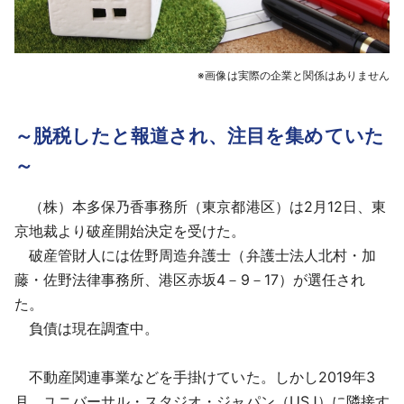
※画像は実際の企業と関係はありません
～脱税したと報道され、注目を集めていた
～
（株）本多保乃香事務所（東京都港区）は2月12日、東
京地裁より破産開始決定を受けた。
破産管財人には佐野周造弁護士（弁護士法人北村・加
藤・佐野法律事務所、港区赤坂4－9－17）が選任され
た。
負債は現在調査中。
不動産関連事業などを手掛けていた。しかし2019年3
月、ユニバーサル・スタジオ・ジャパン（USJ）に隣接す