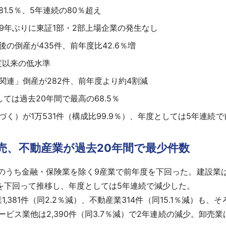
.5％、5年連続の80％超え
9年ぶりに東証1部・2部上場企業の発生なし
の倒産が435件、前年度比42.6％増
年度以来の低水準
関連」倒産が282件、前年度より約4割減
ては過去20年間で最高の68.5％
く）が1万531件（構成比99.9％）、年度としては5年連続
売、不動産業が過去20年間で最少件数
のうち金融・保険業を除く9産業で前年度を下回った。建設業は2,
月を下回って推移し、年度としては5年連続で減少した。
業1,381件（同2.2％減）、不動産業314件（同15.1％減）
ービス業他は2,390件（同3.7％減）で2年連続の減少。卸売業は1