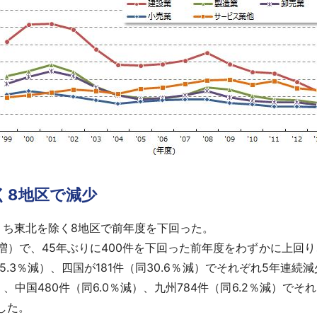
く8地区で減少
うち東北を除く8地区で前年度を下回った。
％増）で、45年ぶりに400件を下回った前年度をわずかに上回
（同5.3％減）、四国が181件（同30.6％減）でそれぞれ5年連続減
）、中国480件（同6.0％減）、九州784件（同6.2％減）
少した。