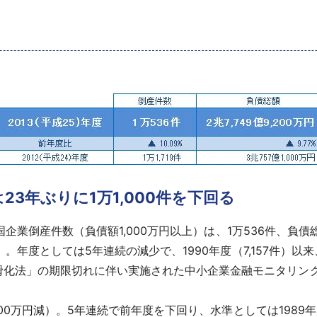
23年ぶりに1万1,000件を下回る
国企業倒産件数（負債額1,000万円以上）は、1万536件、負債総額
減）。年度としては5年連続の減少で、1990年度（7,157件）以来
滑化法」の期限切れに伴い実施された中小企業金融モニタリン
。
,800万円減）。5年連続で前年度を下回り、水準としては1989年度