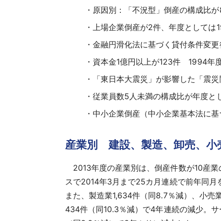
原因別：「不況型」倒産の構成比が81
上場企業倒産が2件、年度としては1
金融円滑化法に基づく貸付条件変更後
資本金1億円以上が123件 1994
「東日本大震災」が影響した「震災
従業員数5人未満の構成比が年度とし
中小企業倒産（中小企業基本法に基づ
産業別 建設、製造、卸売、小
2013年度の産業別は、倒産件数が10産業
スで2014年3月まで25カ月連続で前年同
また、製造業1,634件（同8.7％減）、小売
434件（同10.3％減）で4年連続の減少。サ