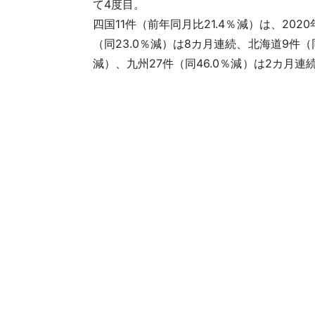
て4度目。
四国11件（前年同月比21.4％減）は、20
（同23.0％減）は8カ月連続、北海道9件（同
減）、九州27件（同46.0％減）は2カ月連