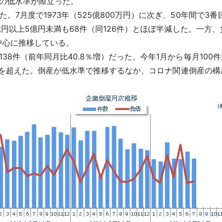
産の低水準が際立った。
。7月度で1973年（525億800万円）に次ぎ、50年間で
億円以上5億円未満も68件（同126件）とほぼ半減した。一方、負
中心に推移している。
138件（前年同月比40.8％増）だった。今年1月から毎月100
99件を超えた。倒産が低水準で推移するなか、コロナ関連倒産の