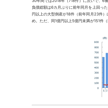
30年間では2018年（718件）に次いで、
負債総額
は6カ月ぶりに前年同月を上回った。1
円以上の大型倒産が18件（前年同月23件）
め。ただ、同1億円以上5億円未満が151件