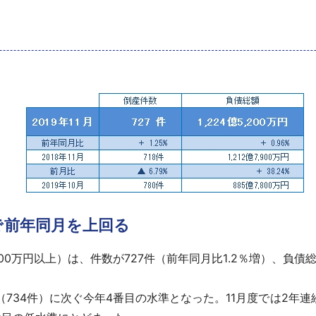
で前年同月を上回る
00万円以上）は、件数が727件（前年同月比1.2％増）、負債総額は
734件）に次ぐ今年4番目の水準となった。11月度では2年連