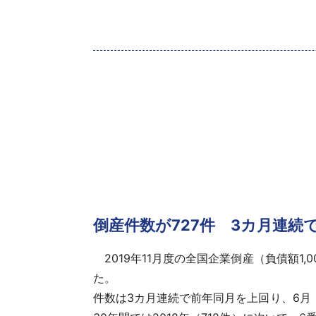
倒産件数が727件 3カ月連続
2019年11月度の全国企業倒産（負債額1,0
た。
件数
は3カ月連続で前年同月を上回り、6月（