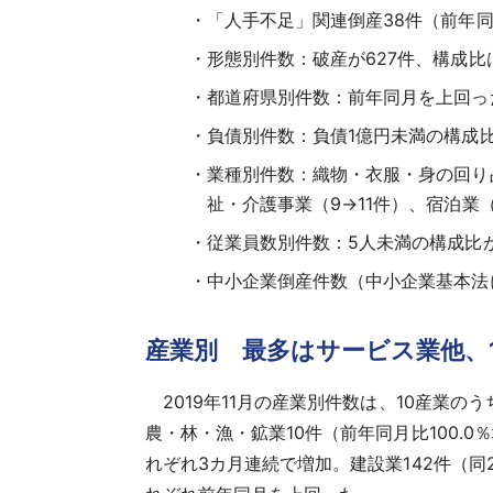
「人手不足」関連倒産38件（前年同
形態別件数：破産が627件、構成比は
都道府県別件数：前年同月を上回った
負債別件数：負債1億円未満の構成比
業種別件数：織物・衣服・身の回り品
祉・介護事業（9→11件）、宿泊業（
従業員数別件数：5人未満の構成比が
中小企業倒産件数（中小企業基本法に
産業別 最多はサービス業他、
2019年11月の産業別件数は、10産業の
農・林・漁・鉱業10件（前年同月比100.
れぞれ3カ月連続で増加。建設業142件（同2