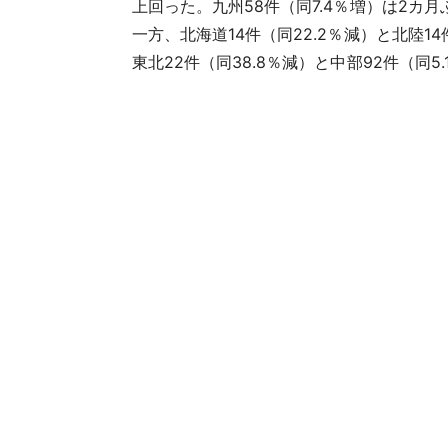
上回った。九州58件（同7.4％増）は2カ
一方、北海道14件（同22.2％減）と北陸1
東北22件（同38.8％減）と中部92件（同