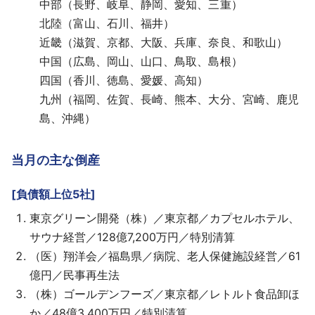
中部（長野、岐阜、静岡、愛知、三重）
北陸（富山、石川、福井）
近畿（滋賀、京都、大阪、兵庫、奈良、和歌山）
中国（広島、岡山、山口、鳥取、島根）
四国（香川、徳島、愛媛、高知）
九州（福岡、佐賀、長崎、熊本、大分、宮崎、鹿児
島、沖縄）
当月の主な倒産
[負債額上位5社]
東京グリーン開発（株）／東京都／カプセルホテル、
サウナ経営／128億7,200万円／特別清算
（医）翔洋会／福島県／病院、老人保健施設経営／61
億円／民事再生法
（株）ゴールデンフーズ／東京都／レトルト食品卸ほ
か／48億3,400万円／特別清算