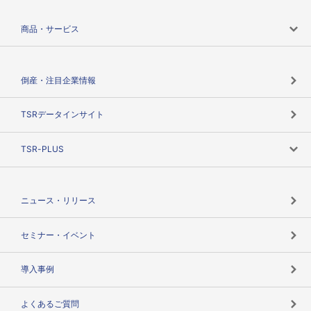
会社案内トップ
商品・サービス
会社概要
カテゴリで探す
倒産・注目企業情報
TSRのビジョン
目的で探す
TSRデータインサイト
創業のあゆみ
ニーズで探す
TSR-PLUS
TSRのCSR
役割で探す
TSR-PLUSトップ
支社店一覧
ニュース・リリース
失敗しない与信管理とは
決算情報
セミナー・イベント
海外取引のノウハウ
パートナー体制
導入事例
企業データの有効活用
マルチステークホルダー
よくあるご質問