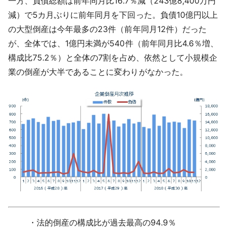
一方、
負債総額
は前年同月比16.7％減（243億8,400万円
減）で5カ月ぶりに前年同月を下回った。負債10億円以上
の大型倒産は今年最多の23件（前年同月12件）だった
が、全体では、1億円未満が540件（前年同月比4.6％増、
構成比75.2％）と全体の7割を占め、依然として小規模企
業の倒産が大半であることに変わりがなかった。
法的倒産の構成比が過去最高の94.9％