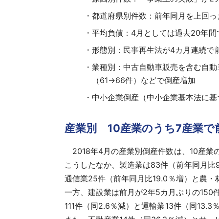
都道府県別件数：前年同月を上回っ
平均負債：4月としては過去20年間で
形態別：民事再生法が4カ月連続で
業種別：中古自動車販売を含む自動車
（61→66件）などで倒産増加
中小企業倒産（中小企業基本法に基
産業別 10産業のうち7産業
2018年4月の産業別倒産件数は、10産業
こうしたなか、製造業は83件（前年同月比
通信業25件（前年同月比19.0％増）と農
一方、建設業は前月が2年5カ月ぶりの150
111件（同2.6％減）と運輸業13件（同1