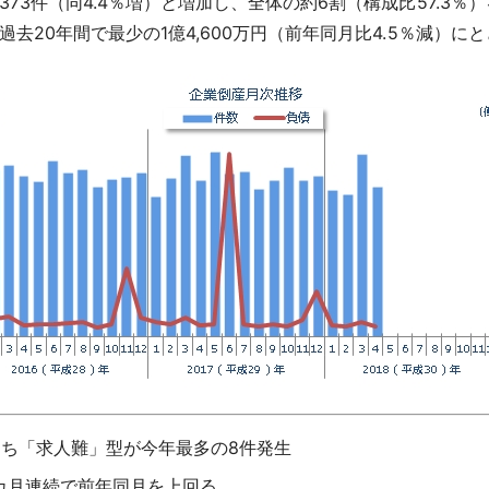
73件（同4.4％増）と増加し、全体の約6割（構成比57.3
去20年間で最少の1億4,600万円（前年同月比4.5％減）に
うち「求人難」型が今年最多の8件発生
カ月連続で前年同月を上回る