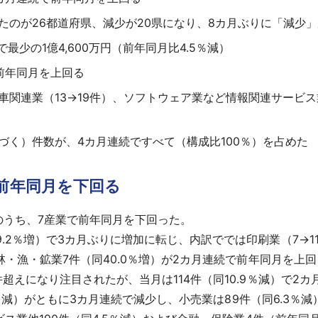
たのが26都道府県、減少が20県になり、8カ月ぶりに「減少
最少の1億4,600万円（前年同月比4.5％減）
前年同月を上回る
関連業（13→19件）、ソフトウェア業など情報関連サービス業（
づく）件数が、4カ月連続ですべて（構成比100％）を占めた
で前年同月を下回る
のうち、7産業で前年同月を下回った。
9.2％増）で3カ月ぶりに増加に転じ、内訳ででは印刷業（7→
・林・漁・鉱業7件（同40.0％増）が2カ月連続で前年同月を上
件超えになり注目されたが、当月は114件（同10.9％減）で
3.3％減）がともに3カ月連続で減少し、小売業は89件（同6.3