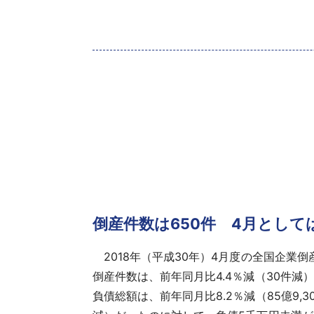
倒産件数は650件 4月として
2018年（平成30年）4月度の全国企業倒産
倒産件数
は、前年同月比4.4％減（30件減
負債総額
は、前年同月比8.2％減（85億9