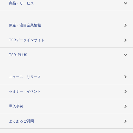
商品・サービス
会社概要
カテゴリで探す
倒産・注目企業情報
TSRのビジョン
目的で探す
TSRデータインサイト
創業のあゆみ
ニーズで探す
TSR-PLUS
TSRのCSR
役割で探す
TSR-PLUSトップ
支社店一覧
ニュース・リリース
失敗しない与信管理とは
決算情報
セミナー・イベント
海外取引のノウハウ
パートナー体制
導入事例
企業データの有効活用
マルチステークホルダー
よくあるご質問
コンプライアンスチェック