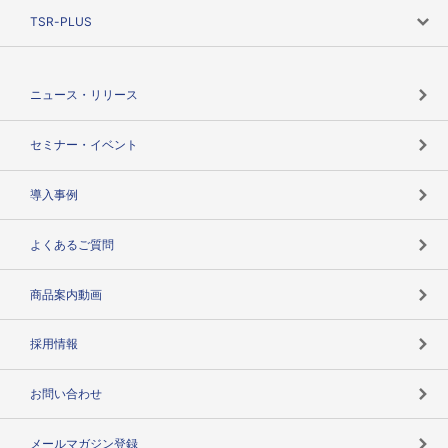
ニーズで探す
TSR-PLUS
TSRのCSR
役割で探す
TSR-PLUSトップ
支社店一覧
ニュース・リリース
失敗しない与信管理とは
決算情報
セミナー・イベント
海外取引のノウハウ
パートナー体制
導入事例
企業データの有効活用
マルチステークホルダー
よくあるご質問
コンプライアンスチェック
商品案内動画
用語辞典
採用情報
お問い合わせ
メールマガジン登録