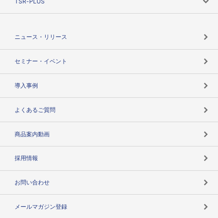
TSR-PLUS
TSRのCSR
役割で探す
TSR-PLUSトップ
支社店一覧
ニュース・リリース
失敗しない与信管理とは
決算情報
セミナー・イベント
海外取引のノウハウ
パートナー体制
導入事例
企業データの有効活用
マルチステークホルダー
よくあるご質問
コンプライアンスチェック
商品案内動画
用語辞典
採用情報
お問い合わせ
メールマガジン登録