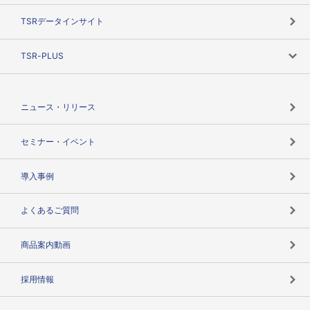
目的で探す
TSRデータインサイト
創業のあゆみ
ニーズで探す
TSR-PLUS
TSRのCSR
役割で探す
TSR-PLUSトップ
支社店一覧
ニュース・リリース
失敗しない与信管理とは
決算情報
セミナー・イベント
海外取引のノウハウ
パートナー体制
導入事例
企業データの有効活用
マルチステークホルダー
よくあるご質問
コンプライアンスチェック
商品案内動画
用語辞典
採用情報