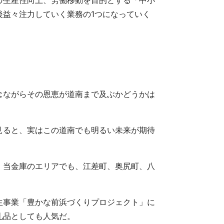
の生産性向上、労働移動を目的とする「中小
益々注力していく業務の1つになっていく
念ながらその恩恵が道南まで及ぶかどうかは
。
見ると、実はこの道南でも明るい未来が期待
。当金庫のエリアでも、江差町、奥尻町、八
生事業「豊かな前浜づくりプロジェクト」に
礼品としても人気だ。