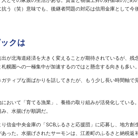
く人とその家族の生活がある。賃金と物価上昇の好循環のため
に抗う（笑）意味でも、後継者問題の対応は信用金庫として今後
ピックは
進出が北海道経済を大きく変えることが期待されているが、残
と札幌圏への一極集中が加速するのではと懸念する向きも多い
ネガティブな面ばかりを話してきたが、もう少し長い時間軸で
地において「育てる漁業」、養殖の取り組みが活発化している
組み、水揚げが順調だ。
より信金中央金庫の「SCBふるさと応援団」に応募し、地方創
があった。水揚げされたサーモンは、江差町のふるさと納税返