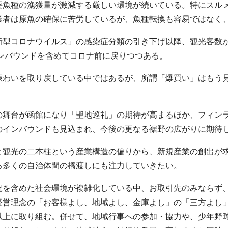
魚種の漁獲量が激減する厳しい環境が続いている。特にスルメ
業者は原魚の確保に苦労しているが、魚種転換も容易ではなく
型コロナウイルス」の感染症分類の引き下げ以降、観光客数が
ンバウンドを含めてコロナ前に戻りつつある。
賑わいを取り戻している中ではあるが、所謂「爆買い」はもう
。
の舞台が函館になり「聖地巡礼」の期待が高まるほか、フィン
のインバウンドも見込まれ、今後の更なる裾野の広がりに期待
と観光の二本柱という産業構造の偏りから、新規産業の創出が
る多くの自治体間の橋渡しにも注力していきたい。
況を含めた社会環境が複雑化している中、お取引先のみならず
経営理念の「お客様よし、地域よし、金庫よし」の「三方よし
以上に取り組む。併せて、地域行事への参加・協力や、少年野