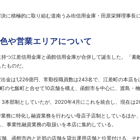
解決に積極的に取り組む道南うみ街信用金庫・田原栄輝理事長
特色や営業エリアについて
リアに持つ江差信用金庫と函館信用金庫が合併して誕生した。「
したものだ。
、貸出金は1,226億円、常勤役職員数は243名で、江差町の本
町の七飯町と合せて10店舗を構え、函館市を中心に、渡島・
3本部制としていたが、2020年4月にこれを統合し、現在は2
替業務に特化し融資業務を行わない母店子店制としているほか
し、事業性融資業務の取扱いを本店に集約している。
店舗、函館市内と近郊の店舗を貸出運用店舗と位置付ける、そ