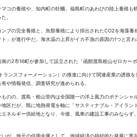
ナマコの養殖や、知内町の牡蠣、福島町のあわびの陸上養殖も
った。
コンブの完全養殖と、魚類養殖により排出されたCO2を海藻養
クト」が進行中だ。海水温の上昇がイカ不漁の原因の1つと言わ
南の2市16町が参加して設立された「函館渡島桧山ゼロカー
ントランスフォーメーション）の推進に向けて関連産業の誘致を
共有や情報発信、調査研究が進められる。
いものの、渡島・桧山管内は全国随一の洋上風力のポテンシャ
い地区だが、既に地熱発電を軸に「サスティナブル・アイラン
大エネルギー供給地となり、今後、風車の建設工事のみならず
ないが、地元の信用金庫として、地域経済の持続的な発展に寄