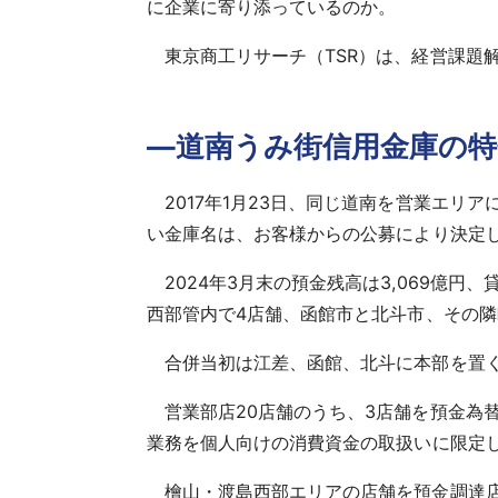
に企業に寄り添っているのか。
東京商工リサーチ（TSR）は、経営課題
―道南うみ街信用金庫の
2017年1月23日、同じ道南を営業エ
い金庫名は、お客様からの公募により決定
2024年3月末の預金残高は3,069億円
西部管内で4店舗、函館市と北斗市、その隣
合併当初は江差、函館、北斗に本部を置く
営業部店20店舗のうち、3店舗を預金為
業務を個人向けの消費資金の取扱いに限定
檜山・渡島西部エリアの店舗を預金調達