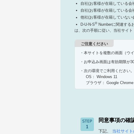
自社(お客様が在籍している会社)の
自社(お客様が在籍している会社)の
他社(お客様が在籍していない会社
®
D-U-N-S
Numberに関連す
は、次の手順に従い、当社サイト
ご注意ください
・本サイトを複数の画面（ウ
・お申込み画面は有効期限が3
・次の環境でご利用ください
OS： Windows 11
ブラウザ： Google Chrom
同意事項の確
下記、
当社サイト