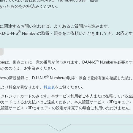
あったものをお申込みください。
erに関連するお問い合わせは、よくあるご質問から進みます。
®
-U-N-S
Numberの取得・照会をご依頼いただきましても、お応え
®
mberは、拠点ごとに一意の番号が付与されます。D-U-N-S
Numberを必要
確かめのうえ、お申込みください。
®
berの新規登録は、D-U-N-S
Numberの取得・照会で登録有無を確認した後
により料金が異なります。
料金表
をご覧ください。
、クレジットカードのみです。本サービス利用者ご本人または在籍している企
のカードによるお支払いはご遠慮ください。本人認証サービス（3Dセキュア
人認証サービス（3Dセキュア）の設定が未完了の場合ご利用いただけません。