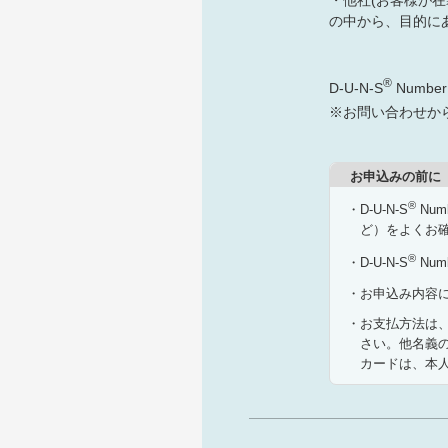
の中から、目的に
®
D-U-N-S
Numb
※お問い合わせからD
お申込みの前に
®
・D-U-N-S
Nu
ど）をよくお
®
・D-U-N-S
Num
・お申込み内容
・お支払方法は
さい。他名義
カードは、本