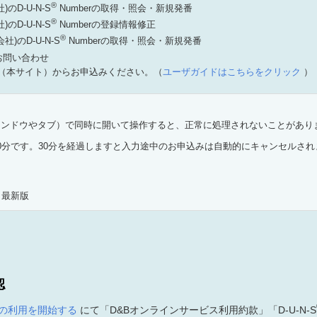
®
D-U-N-S
Numberの取得・照会・新規発番
®
D-U-N-S
Numberの登録情報修正
®
)のD-U-N-S
Numberの取得・照会・新規発番
るお問い合わせ
（本サイト）からお申込みください。（
ユーザガイドはこちらをクリック
）
インドウやタブ）で同時に開いて操作すると、正常に処理されないことがあり
0分です。30分を経過しますと入力途中のお申込みは自動的にキャンセルされ
。
e 最新版
認
の利用を開始する
にて「D&Bオンラインサービス利用約款」「D-U-N-S