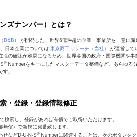
（ダンズナンバー）とは？
eet（D&B）
が開発した、世界6億件超の企業・事業所を一意に識
り、日本企業については
東京商工リサーチ（当社）
が運営して
在性の確認が容易になるため、世界各国の政府・国際機関や事
®
S
Numberをキーにしたマスターデータ整備など、あらゆる
です。
を検索・登録・登録情報修正
イトで検索し、登録があれば有償でご取得いただけます。
部無償）で新規に発番致します。
®
などD-U-N-S
Numberに関連することは、次のボタンを