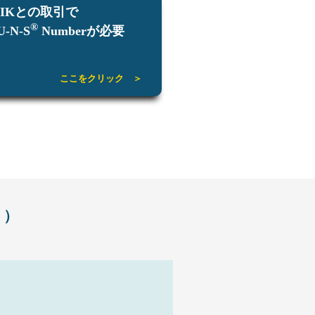
PIKとの取引で
®
U-N-S
Numberが必要
ここをクリック ＞
ト）