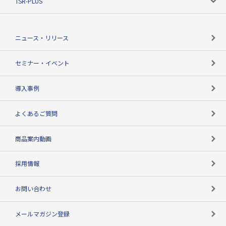
TSR-PLUS
TSRのCSR
役割で探す
TSR-PLUSトップ
支社店一覧
ニュース・リリース
失敗しない与信管理とは
決算情報
セミナー・イベント
海外取引のノウハウ
パートナー体制
導入事例
企業データの有効活用
マルチステークホルダー
よくあるご質問
コンプライアンスチェック
商品案内動画
用語辞典
採用情報
お問い合わせ
メールマガジン登録