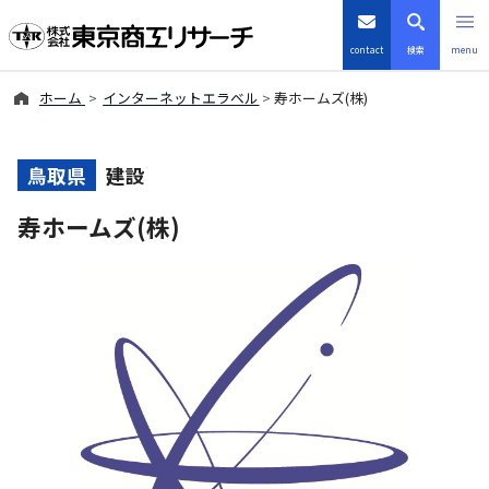
contact
検索
menu
ホーム
インターネットエラベル
寿ホームズ(株)
倒産・注目企業情報
TSRデータインサイト
鳥取県
建設
寿ホームズ(株)
TSR-PLUS
優良企業サイト
会社案内
商品・サービス
導入事例