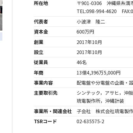
所在地
〒901-0306 沖縄県糸満市
TEL:098-994-4620 FAX:0
代表者
小波津 隆二
資本金
600万円
創業
2017年10月
正面玄関
設立
2017年10月
従業員
46名
年商
13億4,396万5,000円
事業内容
配電盤や分電盤の企画・
主要取引先
シンテック，アサヒ，沖
琉電製作所，沖縄計装
事業所・関連会社
子会社 株式会社琉電製
TSRコード
02-635575-2