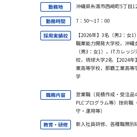
沖縄県糸満市西崎町5丁目1
勤務地
7：50～17：00
勤務時間
【2026年】3名（男2：女
採用実績校
職業能力開発大学校，沖縄女
（男3：女1），ITカレッ
校，琉球大学2名 【2024
業高等学校，那覇工業高等
学
営業職（見積作成・受注品
職務内容
PLCプログラム等）技術
守・運用等）
新入社員研修、各種職務別研
教育・研修