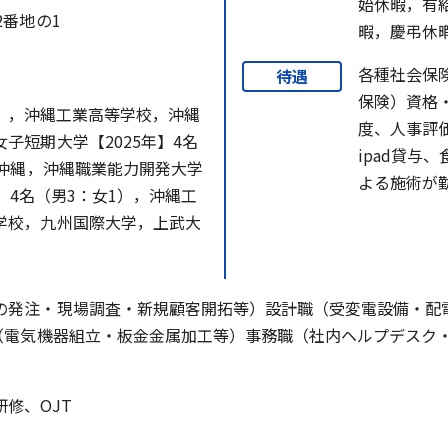
始休暇，有
2番地の1
暇，慶弔休
各種社会保
待遇
保険）資格
1），沖縄工業高等学校，沖縄
度、人事評
子短期大学【2025年】4名
ipad貸与
ジ沖縄，沖縄職業能力開発大学
よる施術が
年】4名（男3：女1），沖縄工
学校，九州国際大学，上武大
の発注・現場調査・新規顧客開拓等）設計職（受変電設備・配
職（電気機器組立・板金金属加工等）事務職（社内ヘルプデスク
修、OJT