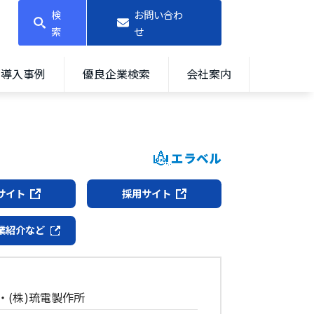
検
お問い合わ
索
せ
導入事例
優良企業検索
会社案内
エラベル
サイト
採用サイト
業紹介など
・(株)琉電製作所