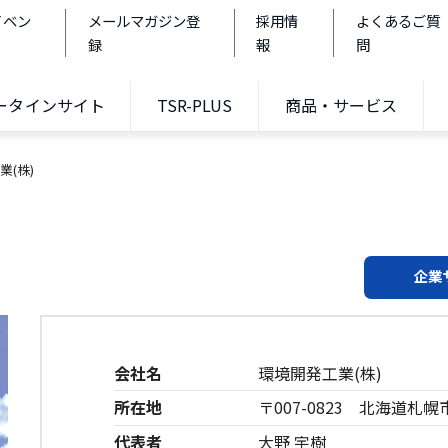
イベン
メールマガジン登
採用情
よくあるご質
録
報
問
データインサイト
TSR-PLUS
商品・サービス
業(株)
企業
会社名
環境開発工業(株)
所在地
〒007-0823 北海道札幌
代表者
大野 宇樹