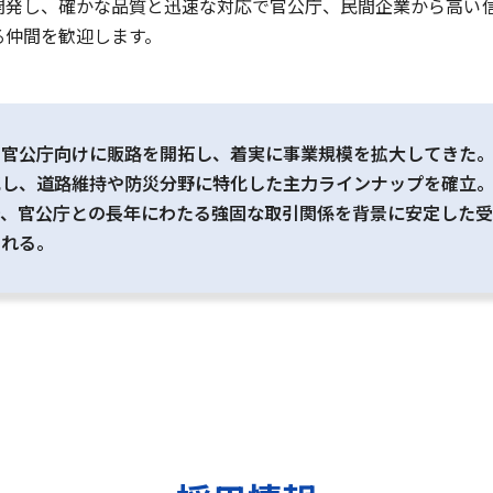
開発し、確かな品質と迅速な対応で官公庁、民間企業から高い信
る仲間を歓迎します。
ら官公庁向けに販路を開拓し、着実に事業規模を拡大してきた
充し、道路維持や防災分野に特化した主力ラインナップを確立
で、官公庁との長年にわたる強固な取引関係を背景に安定した
される。