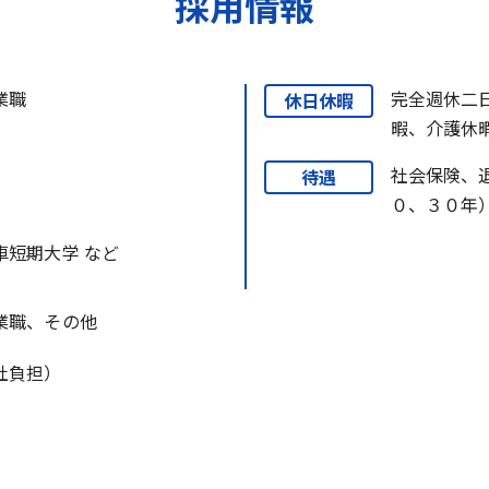
採用情報
業職
完全週休二
休日休暇
暇、介護休
社会保険、
待遇
０、３０年
車短期大学 など
業職、その他
社負担）