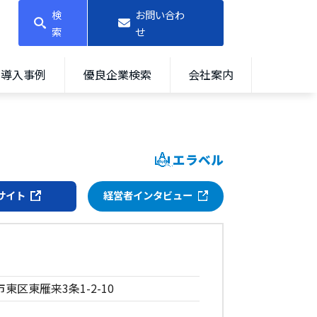
検
お問い合わ
索
せ
導入事例
優良企業検索
会社案内
エラベル
サイト
経営者インタビュー
市東区東雁来3条1-2-10