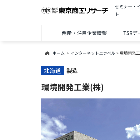
セミナー・
ト
倒産・注目企業情報
TSR
ホーム
インターネットエラベル
環境開発工
北海道
製造
環境開発工業(株)