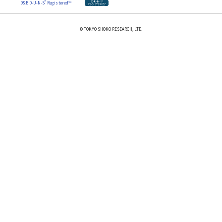
®
D&B D-U-N-S
Registered™
© TOKYO SHOKO RESEARCH, LTD.