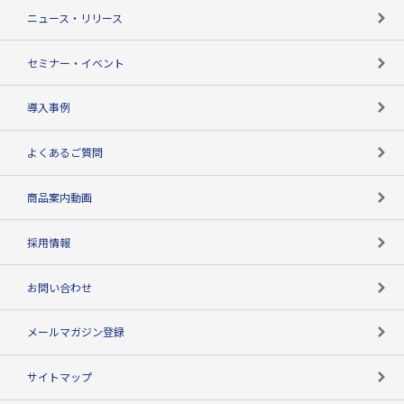
TSR-PLUSトップ
支社店一覧
ニュース・リリース
失敗しない与信管理とは
決算情報
セミナー・イベント
海外取引のノウハウ
パートナー体制
導入事例
企業データの有効活用
マルチステークホルダー
よくあるご質問
コンプライアンスチェック
商品案内動画
用語辞典
採用情報
お問い合わせ
メールマガジン登録
サイトマップ