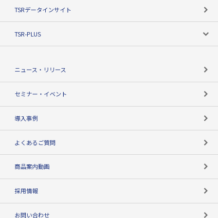
目的で探す
TSRデータインサイト
創業のあゆみ
ニーズで探す
TSR-PLUS
TSRのCSR
役割で探す
TSR-PLUSトップ
支社店一覧
ニュース・リリース
失敗しない与信管理とは
決算情報
セミナー・イベント
海外取引のノウハウ
パートナー体制
導入事例
企業データの有効活用
マルチステークホルダー
よくあるご質問
コンプライアンスチェック
商品案内動画
用語辞典
採用情報
お問い合わせ