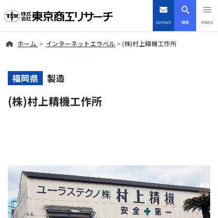
contact
検索
menu
ホーム
インターネットエラベル
(株)村上精機工作所
倒産・注目企業情報
TSRデータインサイト
福岡県
製造
(株)村上精機工作所
TSR-PLUS
優良企業サイト
会社案内
商品・サービス
導入事例