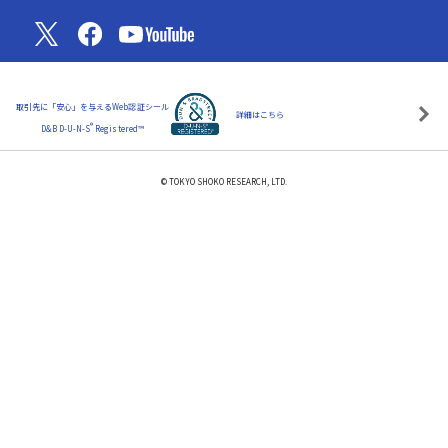
取引先に「安心」を与えるWeb認証シール
詳細はこちら
®
D&B D-U-N-S
Registered™
© TOKYO SHOKO RESEARCH, LTD.