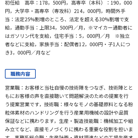
初任給 高卒：178，500円，高専卒（本科）：190，000
円，大学卒・高専卒（専攻科）214，000円，時間外手
当：法定25%割増のところ、法定を超える30%割増で支
給，通勤手当：上限34，500円／月，※マイカー通勤者に
はガソリン代を支給，住宅手当：5，000円／月 ※独立
者などに支給，家族手当：配偶者12，000円・子1人につ
き3，000円／月など
職務内容
営業職：お客様と当社自慢の技術陣をつなぎ、技術陣とと
もにお客様の声を直接聴いて問題解決のための提案を行
う提案営業です，技術職：様々なモノの基礎原料となる粉
粒体素材のハンドリングを行う産業用機械の設計や品質
保証などに携わります，生産・製造技能職：機械加工や組
み立てなど、直接モノづくりに携わる重要な役割を担いま
す，事務系総合職：生産計画・資材調達などの工場生産オ