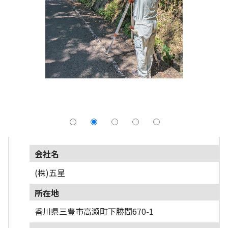
採用情報
よくあるご質問
English
会社名
(株)五星
所在地
香川県三豊市高瀬町下勝間670-1