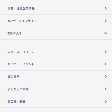
カテゴリで探す
倒産・注目企業情報
TSRのビジョン
目的で探す
TSRデータインサイト
創業のあゆみ
ニーズで探す
TSR-PLUS
TSRのCSR
役割で探す
TSR-PLUSトップ
支社店一覧
ニュース・リリース
失敗しない与信管理とは
決算情報
セミナー・イベント
海外取引のノウハウ
パートナー体制
導入事例
企業データの有効活用
マルチステークホルダー
よくあるご質問
コンプライアンスチェック
商品案内動画
用語辞典