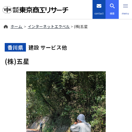
contact
検索
menu
ホーム
インターネットエラベル
(株)五星
倒産・注目企業情報
TSRデータインサイト
香川県
建設 サービス他
(株)五星
TSR-PLUS
優良企業サイト
会社案内
商品・サービス
導入事例