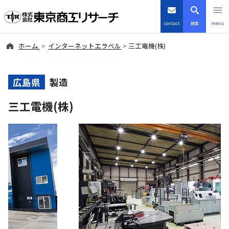
contact
検索
menu
ホーム
インターネットエラベル
三工電機(株)
倒産・注目企業情報
TSRデータインサイト
広島県
製造
三工電機(株)
TSR-PLUS
優良企業サイト
会社案内
商品・サービス
導入事例