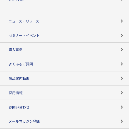
TSRのCSR
役割で探す
TSR-PLUSトップ
支社店一覧
ニュース・リリース
失敗しない与信管理とは
決算情報
セミナー・イベント
海外取引のノウハウ
パートナー体制
導入事例
企業データの有効活用
マルチステークホルダー
よくあるご質問
コンプライアンスチェック
商品案内動画
用語辞典
採用情報
お問い合わせ
メールマガジン登録