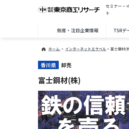
セミナー・
ト
倒産・注目企業情報
TSR
ホーム
インターネットエラベル
富士鋼材(株
香川県
卸売
富士鋼材(株)