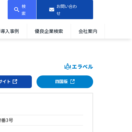
検
お問い合わ
索
せ
導入事例
優良企業検索
会社案内
エラベル
サイト
四国版
2番3号