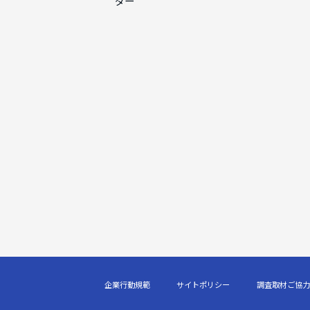
ダー
企業行動規範
サイトポリシー
調査取材ご協力