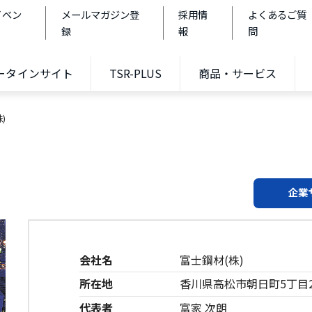
イベン
メールマガジン登
採用情
よくあるご質
録
報
問
データインサイト
TSR-PLUS
商品・サービス
)
企業
会社名
富士鋼材(株)
所在地
香川県高松市朝日町5丁目
代表者
富家 次朗