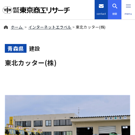
contact
検索
menu
ホーム
インターネットエラベル
東北カッター(株)
倒産・注目企業情報
TSRデータインサイト
青森県
建設
東北カッター(株)
TSR-PLUS
優良企業サイト
会社案内
商品・サービス
導入事例