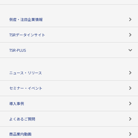
会社概要
カテゴリで探す
倒産・注目企業情報
TSRのビジョン
目的で探す
TSRデータインサイト
創業のあゆみ
ニーズで探す
TSR-PLUS
TSRのCSR
役割で探す
TSR-PLUSトップ
支社店一覧
ニュース・リリース
失敗しない与信管理とは
決算情報
セミナー・イベント
海外取引のノウハウ
パートナー体制
導入事例
企業データの有効活用
マルチステークホルダー
よくあるご質問
コンプライアンスチェック
商品案内動画