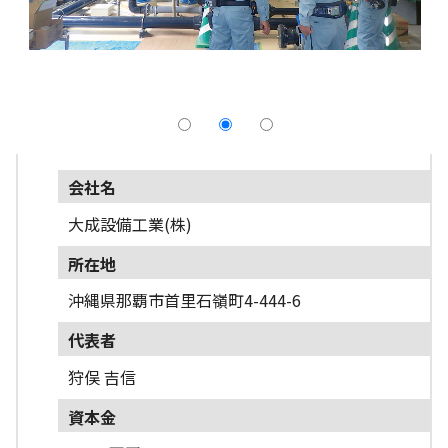
採用情報
よくあるご質問
English
会社名
大成設備工業(株)
所在地
沖縄県那覇市首里石嶺町4-444-6
代表者
狩俣 吉信
資本金