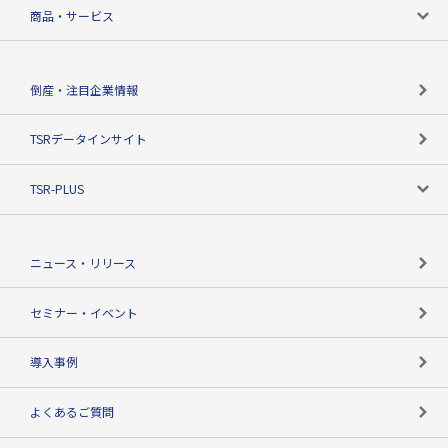
会社案内トップ
商品・サービス
会社概要
カテゴリで探す
倒産・注目企業情報
TSRのビジョン
目的で探す
TSRデータインサイト
創業のあゆみ
ニーズで探す
TSR-PLUS
TSRのCSR
役割で探す
TSR-PLUSトップ
支社店一覧
ニュース・リリース
失敗しない与信管理とは
決算情報
セミナー・イベント
海外取引のノウハウ
パートナー体制
導入事例
企業データの有効活用
マルチステークホルダー
よくあるご質問