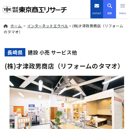
contact
検索
menu
ホーム
インターネットエラベル
(株)才津政男商店（リフォーム
倒産・注目企業情報
のタマオ）
TSRデータインサイト
長崎県
建設 小売 サービス他
TSR-PLUS
(株)才津政男商店（リフォームのタマオ）
優良企業サイト
会社案内
商品・サービス
導入事例