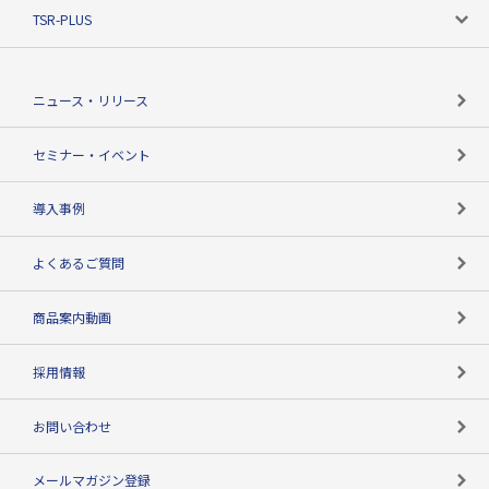
ニーズで探す
TSR-PLUS
TSRのCSR
役割で探す
TSR-PLUSトップ
支社店一覧
ニュース・リリース
失敗しない与信管理とは
決算情報
セミナー・イベント
海外取引のノウハウ
パートナー体制
導入事例
企業データの有効活用
マルチステークホルダー
よくあるご質問
コンプライアンスチェック
商品案内動画
用語辞典
採用情報
お問い合わせ
メールマガジン登録