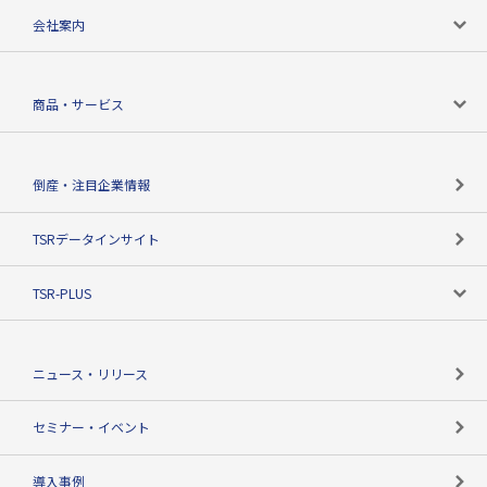
会社案内
会社案内トップ
商品・サービス
会社概要
カテゴリで探す
倒産・注目企業情報
TSRのビジョン
目的で探す
TSRデータインサイト
創業のあゆみ
ニーズで探す
TSR-PLUS
TSRのCSR
役割で探す
TSR-PLUSトップ
支社店一覧
ニュース・リリース
失敗しない与信管理とは
決算情報
セミナー・イベント
海外取引のノウハウ
パートナー体制
導入事例