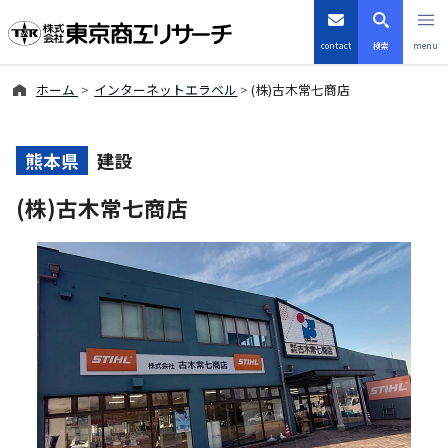
contact
検索
menu
ホーム
インターネットエラベル
(株)古木常七商店
倒産・注目企業情報
TSRデータインサイト
熊本県
建設
(株)古木常七商店
TSR-PLUS
優良企業サイト
会社案内
商品・サービス
導入事例