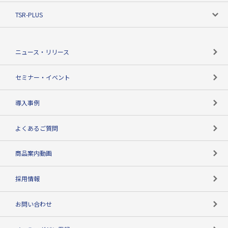
ニーズで探す
TSR-PLUS
TSRのCSR
役割で探す
TSR-PLUSトップ
支社店一覧
ニュース・リリース
失敗しない与信管理とは
決算情報
セミナー・イベント
海外取引のノウハウ
パートナー体制
導入事例
企業データの有効活用
マルチステークホルダー
よくあるご質問
コンプライアンスチェック
商品案内動画
用語辞典
採用情報
お問い合わせ