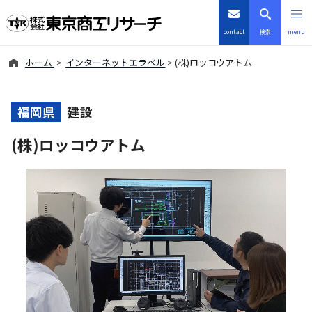
contact
検索
menu
ホーム
インターネットエラベル
(株)ロッコウアトム
倒産・注目企業情報
TSRデータインサイト
福岡県
建設
(株)ロッコウアトム
TSR-PLUS
優良企業サイト
会社案内
商品・サービス
導入事例