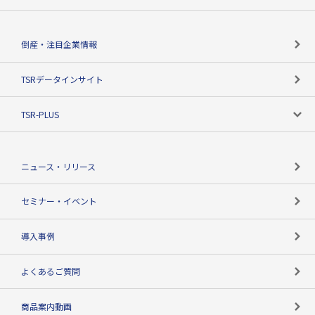
会社概要
カテゴリで探す
倒産・注目企業情報
TSRのビジョン
目的で探す
TSRデータインサイト
創業のあゆみ
ニーズで探す
TSR-PLUS
TSRのCSR
役割で探す
TSR-PLUSトップ
支社店一覧
ニュース・リリース
失敗しない与信管理とは
決算情報
セミナー・イベント
海外取引のノウハウ
パートナー体制
導入事例
企業データの有効活用
マルチステークホルダー
よくあるご質問
コンプライアンスチェック
商品案内動画