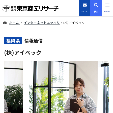
contact
検索
menu
ホーム
インターネットエラベル
(株)アイベック
倒産・注目企業情報
TSRデータインサイト
福岡県
情報通信
(株)アイベック
TSR-PLUS
優良企業サイト
会社案内
商品・サービス
導入事例