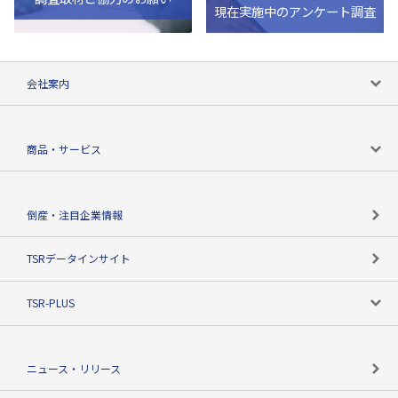
現在実施中のアンケート調査
会社案内
会社案内トップ
商品・サービス
会社概要
カテゴリで探す
倒産・注目企業情報
TSRのビジョン
目的で探す
TSRデータインサイト
創業のあゆみ
ニーズで探す
TSR-PLUS
TSRのCSR
役割で探す
TSR-PLUSトップ
支社店一覧
ニュース・リリース