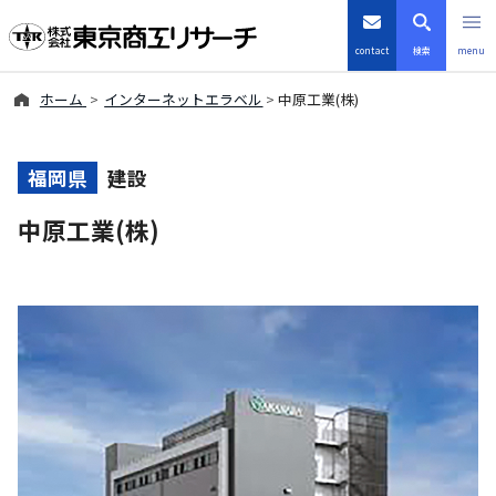
contact
検索
menu
ホーム
インターネットエラベル
中原工業(株)
倒産・注目企業情報
TSRデータインサイト
福岡県
建設
中原工業(株)
TSR-PLUS
優良企業サイト
会社案内
商品・サービス
導入事例