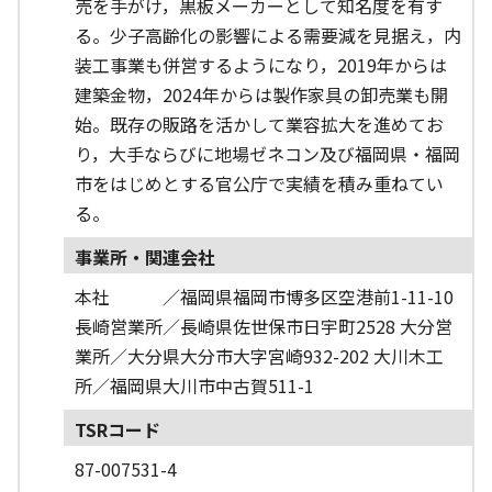
売を手がけ，黒板メーカーとして知名度を有す
る。少子高齢化の影響による需要減を見据え，内
装工事業も併営するようになり，2019年からは
建築金物，2024年からは製作家具の卸売業も開
始。既存の販路を活かして業容拡大を進めてお
り，大手ならびに地場ゼネコン及び福岡県・福岡
市をはじめとする官公庁で実績を積み重ねてい
る。
事業所・関連会社
本社 ／福岡県福岡市博多区空港前1-11-10
長崎営業所／長崎県佐世保市日宇町2528 大分営
業所／大分県大分市大字宮崎932-202 大川木工
所／福岡県大川市中古賀511-1
TSRコード
87-007531-4