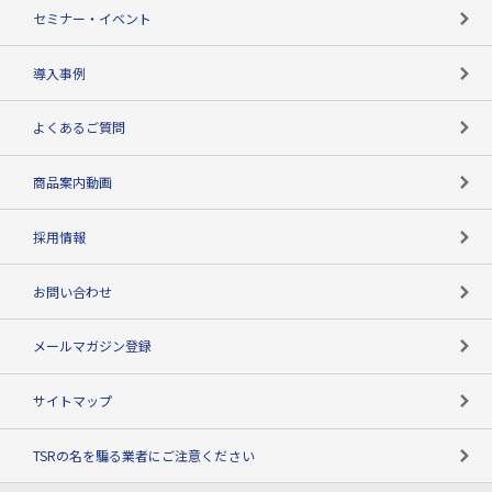
失敗しない与信管理とは
決算情報
セミナー・イベント
海外取引のノウハウ
パートナー体制
導入事例
企業データの有効活用
マルチステークホルダー
よくあるご質問
コンプライアンスチェック
商品案内動画
用語辞典
採用情報
お問い合わせ
メールマガジン登録
サイトマップ
TSRの名を騙る業者にご注意ください