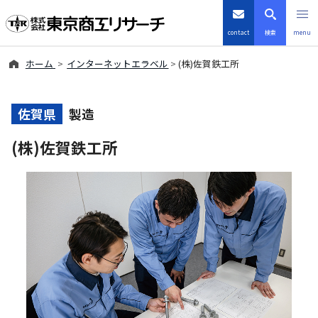
contact
検索
menu
ホーム
インターネットエラベル
(株)佐賀鉄工所
倒産・注目企業情報
TSRデータインサイト
佐賀県
製造
(株)佐賀鉄工所
TSR-PLUS
優良企業サイト
会社案内
商品・サービス
導入事例