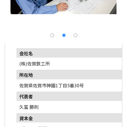
採用情報
よくあるご質問
English
会社名
(株)佐賀鉄工所
所在地
佐賀県佐賀市神園1丁目5番30号
代表者
久富 勝則
資本金