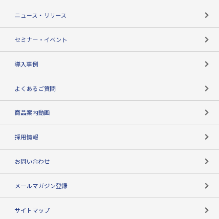
TSR-PLUSトップ
支社店一覧
ニュース・リリース
失敗しない与信管理とは
決算情報
セミナー・イベント
海外取引のノウハウ
パートナー体制
導入事例
企業データの有効活用
マルチステークホルダー
よくあるご質問
コンプライアンスチェック
商品案内動画
用語辞典
採用情報
お問い合わせ
メールマガジン登録
サイトマップ