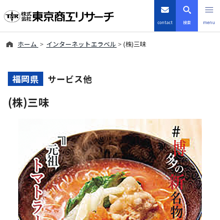
contact
検索
menu
ホーム
インターネットエラベル
(株)三味
倒産・注目企業情報
TSRデータインサイト
福岡県
サービス他
(株)三味
TSR-PLUS
優良企業サイト
会社案内
商品・サービス
導入事例