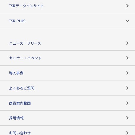
目的で探す
TSRデータインサイト
創業のあゆみ
ニーズで探す
TSR-PLUS
TSRのCSR
役割で探す
TSR-PLUSトップ
支社店一覧
ニュース・リリース
失敗しない与信管理とは
決算情報
セミナー・イベント
海外取引のノウハウ
パートナー体制
導入事例
企業データの有効活用
マルチステークホルダー
よくあるご質問
コンプライアンスチェック
商品案内動画
用語辞典
採用情報
お問い合わせ