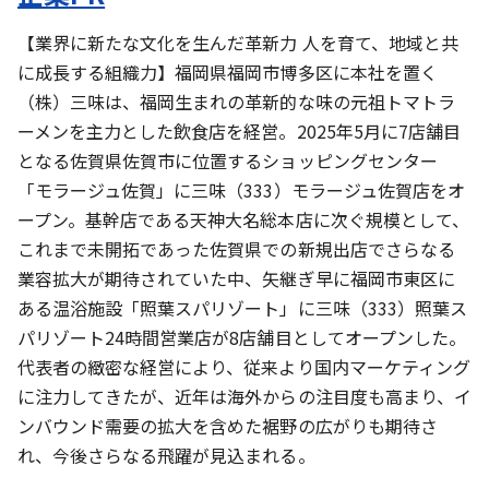
【業界に新たな文化を生んだ革新力 人を育て、地域と共
に成長する組織力】福岡県福岡市博多区に本社を置く
（株）三味は、福岡生まれの革新的な味の元祖トマトラ
ーメンを主力とした飲食店を経営。2025年5月に7店舗目
となる佐賀県佐賀市に位置するショッピングセンター
「モラージュ佐賀」に三味（333）モラージュ佐賀店をオ
ープン。基幹店である天神大名総本店に次ぐ規模として、
これまで未開拓であった佐賀県での新規出店でさらなる
業容拡大が期待されていた中、矢継ぎ早に福岡市東区に
ある温浴施設「照葉スパリゾート」に三味（333）照葉ス
パリゾート24時間営業店が8店舗目としてオープンした。
代表者の緻密な経営により、従来より国内マーケティング
に注力してきたが、近年は海外からの注目度も高まり、イ
ンバウンド需要の拡大を含めた裾野の広がりも期待さ
れ、今後さらなる飛躍が見込まれる。