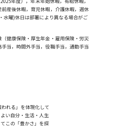
（2025年度），年末年始休暇，有給休暇，
産前産後休暇，育児休暇，介護休暇，週休
曜・水曜)休日は部署により異なる場合がご
険（健康保険・厚生年金・雇用保険・労災
格手当，時間外手当，役職手当，通勤手当
報われる」を体現化して
りよい自分・生活・人生
じてこの「豊かさ」を探