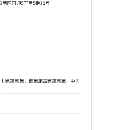
本市南区田迎5丁目5番10号
ート建築事業，商業施設建築事業，中古
業