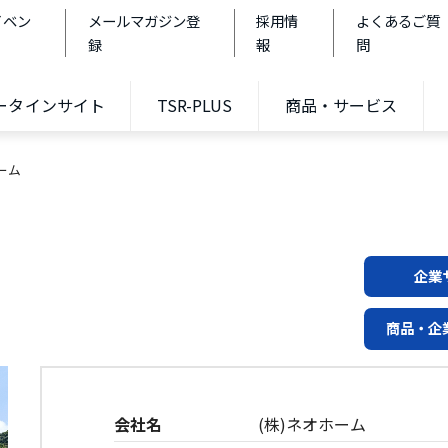
イベン
メールマガジン登
採用情
よくあるご質
録
報
問
データインサイト
TSR-PLUS
商品・サービス
ーム
企業
商品・企
会社名
(株)ネオホーム