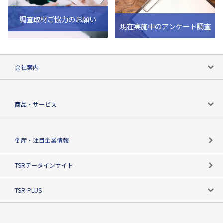
調査取材ご協力のお願い
現在実施中のアンケート調査
会社案内
会社案内トップ
商品・サービス
会社概要
カテゴリで探す
倒産・注目企業情報
TSRのビジョン
目的で探す
TSRデータインサイト
創業のあゆみ
ニーズで探す
TSR-PLUS
TSRのCSR
役割で探す
TSR-PLUSトップ
支社店一覧