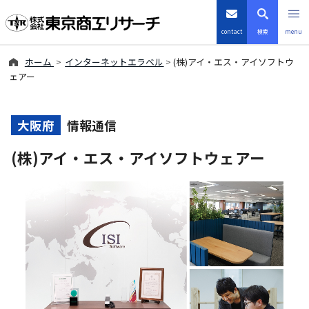
contact
検索
menu
ホーム
インターネットエラベル
(株)アイ・エス・アイソフトウ
倒産・注目企業情報
ェアー
TSRデータインサイト
大阪府
情報通信
TSR-PLUS
(株)アイ・エス・アイソフトウェアー
優良企業サイト
会社案内
商品・サービス
導入事例