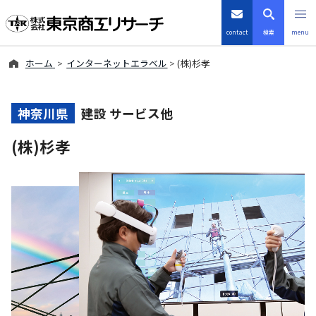
contact
検索
menu
ホーム
インターネットエラベル
(株)杉孝
倒産・注目企業情報
TSRデータインサイト
神奈川県
建設 サービス他
(株)杉孝
TSR-PLUS
優良企業サイト
会社案内
商品・サービス
導入事例