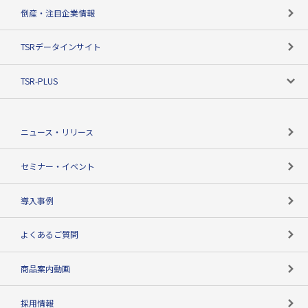
カテゴリで探す
倒産・注目企業情報
TSRのビジョン
目的で探す
TSRデータインサイト
創業のあゆみ
ニーズで探す
TSR-PLUS
TSRのCSR
役割で探す
TSR-PLUSトップ
支社店一覧
ニュース・リリース
失敗しない与信管理とは
決算情報
セミナー・イベント
海外取引のノウハウ
パートナー体制
導入事例
企業データの有効活用
マルチステークホルダー
よくあるご質問
コンプライアンスチェック
商品案内動画
用語辞典
採用情報