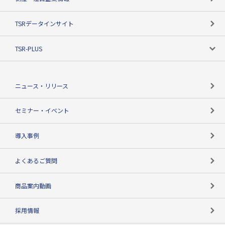
TSRのビジョン
目的で探す
TSRデータインサイト
創業のあゆみ
ニーズで探す
TSR-PLUS
TSRのCSR
役割で探す
TSR-PLUSトップ
支社店一覧
ニュース・リリース
失敗しない与信管理とは
決算情報
セミナー・イベント
海外取引のノウハウ
パートナー体制
導入事例
企業データの有効活用
マルチステークホルダー
よくあるご質問
コンプライアンスチェック
商品案内動画
用語辞典
採用情報