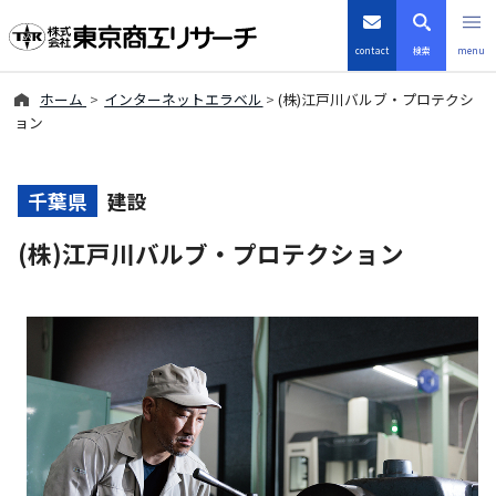
contact
検索
menu
ホーム
インターネットエラベル
(株)江戸川バルブ・プロテクシ
倒産・注目企業情報
ョン
TSRデータインサイト
千葉県
建設
TSR-PLUS
(株)江戸川バルブ・プロテクション
優良企業サイト
会社案内
商品・サービス
導入事例