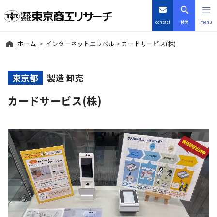
contact
検索
menu
ホーム
インターネットエラベル
カードサービス(株)
倒産・注目企業情報
TSRデータインサイト
東京都
製造 卸売
カードサービス(株)
TSR-PLUS
優良企業サイト
会社案内
商品・サービス
導入事例