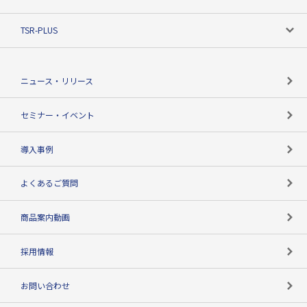
創業のあゆみ
ニーズで探す
TSR-PLUS
TSRのCSR
役割で探す
TSR-PLUSトップ
支社店一覧
ニュース・リリース
失敗しない与信管理とは
決算情報
セミナー・イベント
海外取引のノウハウ
パートナー体制
導入事例
企業データの有効活用
マルチステークホルダー
よくあるご質問
コンプライアンスチェック
商品案内動画
用語辞典
採用情報
お問い合わせ