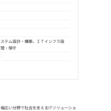
システム設計・構築，ＩＴインフラ設
管理・保守
所
幅広い分野で社会を支えるITソリューショ