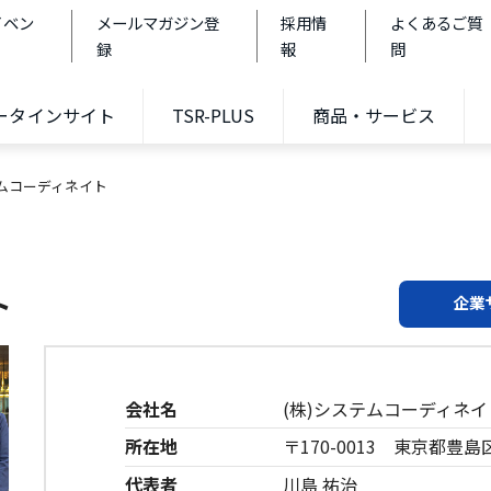
イベン
メールマガジン登
採用情
よくあるご質
録
報
問
データインサイト
TSR-PLUS
商品・サービス
テムコーディネイト
ト
企業
会社名
(株)システムコーディネイ
所在地
〒170-0013 東京都豊島
代表者
川島 祐治