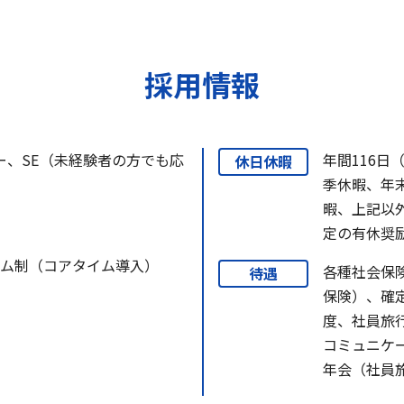
採用情報
ー、SE（未経験者の方でも応
年間116日
休日休暇
季休暇、年
暇、上記以
定の有休奨
スタイム制（コアタイム導入）
各種社会保
待遇
保険）、確
度、社員旅
コミュニケ
年会（社員