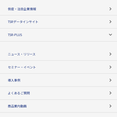
カテゴリで探す
倒産・注目企業情報
TSRのビジョン
目的で探す
TSRデータインサイト
創業のあゆみ
ニーズで探す
TSR-PLUS
TSRのCSR
役割で探す
TSR-PLUSトップ
支社店一覧
ニュース・リリース
失敗しない与信管理とは
決算情報
セミナー・イベント
海外取引のノウハウ
パートナー体制
導入事例
企業データの有効活用
マルチステークホルダー
よくあるご質問
コンプライアンスチェック
商品案内動画
用語辞典