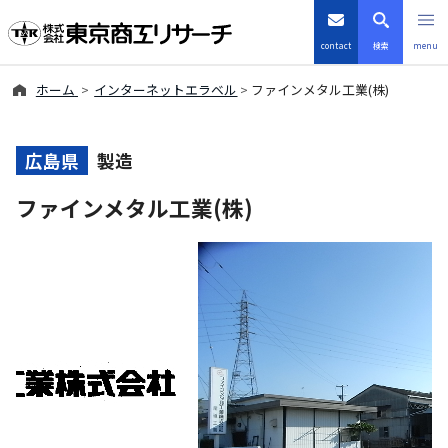
contact
検索
menu
ホーム
インターネットエラベル
ファインメタル工業(株)
倒産・注目企業情報
TSRデータインサイト
広島県
製造
ファインメタル工業(株)
TSR-PLUS
優良企業サイト
会社案内
商品・サービス
導入事例