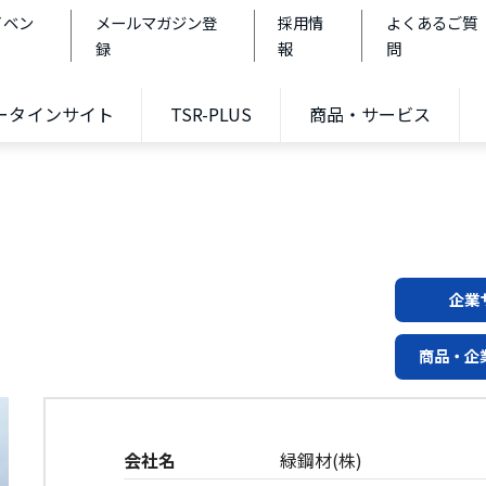
イベン
メールマガジン登
採用情
よくあるご質
録
報
問
データインサイト
TSR-PLUS
商品・サービス
企業
商品・企
会社名
緑鋼材(株)