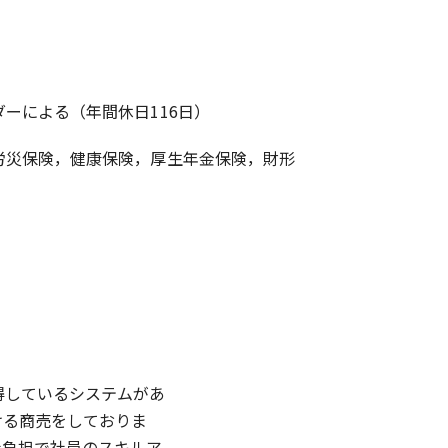
ーによる（年間休日116日）
労災保険，健康保険，厚生年金保険，財形
得しているシステムがあ
ける商売をしておりま
社負担で社員のスキルア