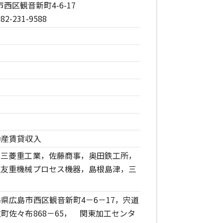
市西区観音新町4-6-17
82-231-9588
次元レーザー加工機
社屋
動産賃貸収入
，三菱重工業，佐藤商事，奥田鉄工所，
住友重機械プロセス機器，島根島津，三
県広島市西区観音新町4－6－17，宍道
町佐々布868－65， 関東加工センタ