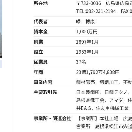
所在地
〒733-0036 広島県広島
TEL:082-231-2194 FAX:0
代表者
緑 博康
資本金
1,000万円
三
創業
1897年1月
設立
1953年1月
橋梁用部材
従業員
37名
年商
23億1,792万4,838円
事業内容
鋼材卸売，切断加工，不
主要取引先
日本製鋼所，日鋼テクノ
島根県鐵工会，アマダ，
井E＆S，住友重機械工業
事業所・関連会社
【事業所】本社工場 広島
営業所 島根県松江市宍道