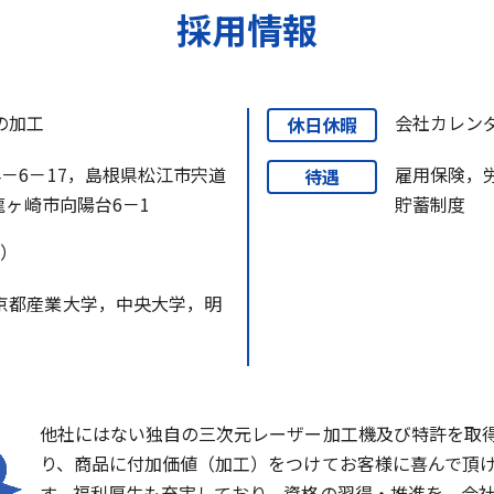
採用情報
の加工
会社カレンダ
休日休暇
－6－17，島根県松江市宍道
雇用保険，
待遇
龍ヶ崎市向陽台6－1
貯蓄制度
有）
京都産業大学，中央大学，明
他社にはない独自の三次元レーザー加工機及び特許を取
り、商品に付加価値（加工）をつけてお客様に喜んで頂
す。福利厚生も充実しており、資格の習得・推進を、会