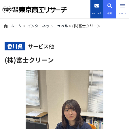
contact
検索
menu
ホーム
インターネットエラベル
(株)富士クリーン
倒産・注目企業情報
TSRデータインサイト
香川県
サービス他
(株)富士クリーン
TSR-PLUS
優良企業サイト
会社案内
商品・サービス
導入事例