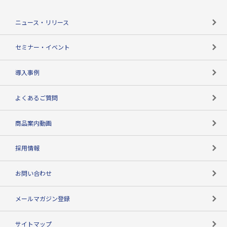
役割で探す
TSR-PLUSトップ
支社店一覧
ニュース・リリース
失敗しない与信管理とは
決算情報
セミナー・イベント
海外取引のノウハウ
パートナー体制
導入事例
企業データの有効活用
マルチステークホルダー
よくあるご質問
コンプライアンスチェック
商品案内動画
用語辞典
採用情報
お問い合わせ
メールマガジン登録
サイトマップ