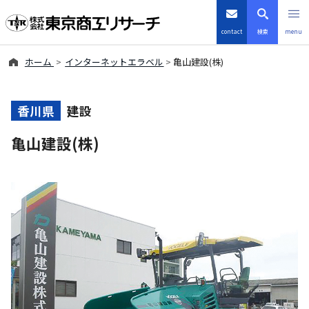
contact
検索
menu
ホーム
インターネットエラベル
亀山建設(株)
倒産・注目企業情報
TSRデータインサイト
香川県
建設
亀山建設(株)
TSR-PLUS
優良企業サイト
会社案内
商品・サービス
導入事例