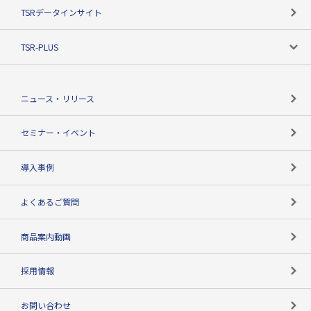
目的で探す
TSRデータインサイト
創業のあゆみ
ニーズで探す
TSR-PLUS
TSRのCSR
役割で探す
TSR-PLUSトップ
支社店一覧
ニュース・リリース
失敗しない与信管理とは
決算情報
セミナー・イベント
海外取引のノウハウ
パートナー体制
導入事例
企業データの有効活用
マルチステークホルダー
よくあるご質問
コンプライアンスチェック
商品案内動画
用語辞典
採用情報
お問い合わせ