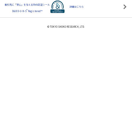
取引先に「安心」を与えるWeb認証シール
詳細はこちら
®
D&B D-U-N-S
Registered™
© TOKYO SHOKO RESEARCH, LTD.