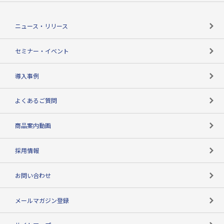
役割で探す
TSR-PLUSトップ
支社店一覧
ニュース・リリース
失敗しない与信管理とは
決算情報
セミナー・イベント
海外取引のノウハウ
パートナー体制
導入事例
企業データの有効活用
マルチステークホルダー
よくあるご質問
コンプライアンスチェック
商品案内動画
用語辞典
採用情報
お問い合わせ
メールマガジン登録