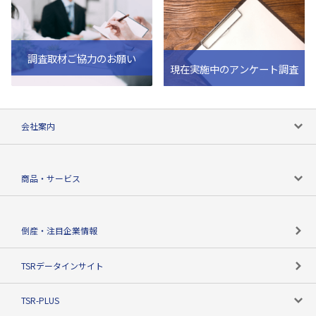
調査取材ご協力のお願い
現在実施中のアンケート調査
会社案内
会社案内トップ
商品・サービス
会社概要
カテゴリで探す
倒産・注目企業情報
TSRのビジョン
目的で探す
TSRデータインサイト
創業のあゆみ
ニーズで探す
TSR-PLUS
TSRのCSR