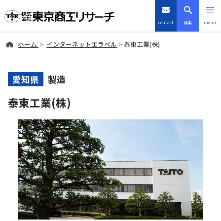
contact
検索
menu
ホーム
インターネットエラベル
泰東工業(株)
倒産・注目企業情報
TSRデータインサイト
愛知県
製造
泰東工業(株)
TSR-PLUS
優良企業サイト
会社案内
商品・サービス
導入事例